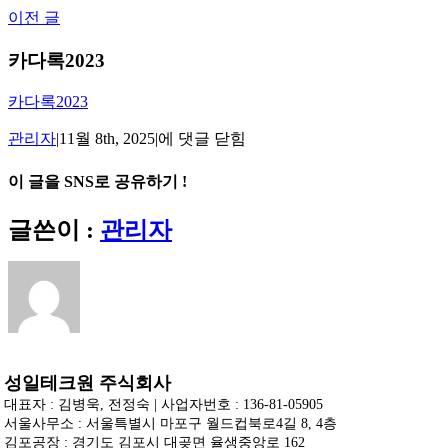
Skip
이전 글
to
content
카다록2023
카다록2023
카
관리자
|
11월 8th, 2025
|
에 댓글 닫힘
다
록
이 글을 SNS로 공유하기 !
2023
Facebook
X
Reddit
LinkedIn
Tumblr
Pinterest
Vk
이
글쓴이 :
관리자
메
일
성일테크원 주식회사
대표자 : 김병욱, 전정숙 | 사업자번호 : 136-81-05905
서울사무소 : 서울특별시 마포구 월드컵북로4길 8, 4층
김포공장 : 경기도 김포시 대곶면 율생중앙로 162