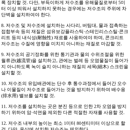
록 장치할 것. 다만, 부득이하게 저수조를 유해물질로부터 5미
터 이상 띄워서 설치하지 못하는 경우에는 저수조의 주위에 차
단벽을 설치하여야 한다.
8. 저수조 및 저수조에 설치하는 사다리, 버팀대, 물과 접촉하는
접합부속 등의 재질은 섬유보강플라스틱·스테인리스스틸·콘크
리트 등의 내식성(耐蝕性) 재료를 사용하여야 하며, 콘크리트
저수조는 수질에 영향을 미치지 아니하는 재질로 마감할 것.
9. 저수조의 공기정화를 위한 통기관과 물의 수위조절을 위한
월류관(越流管)을 설치하고, 관에는 벌레 등 오염물질이 들어가
지 아니하도록 녹이 슬지 아니하는 재질의 세목(細木) 스크린을
설치할 것.
10. 저수조의 유입배관에는 단수 후 통수과정에서 들어간 오수
나 이물질이 저수조로 들어가는 것을 방지하기 위하여 배수용
(排水用) 밸브를 설치할 것.
11. 저수조를 설치하는 곳은 분진 등으로 인한 2차 오염을 방지
하기 위하여 암·석면을 제외한 다른 적절한 자재를 사용할 것.
12. 저수조 내부의 높이는 최소 1미터 80센티미터 이상으로 할
것. 다만, 옥상에 설치한 저수조는 제외한다.