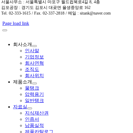
서울사무소 : 서울특별시 마포구 월드컵북로4길 8, 4층
김포공장 : 경기도 김포시 대곶면 율생중앙로 162
Tel. 02-333-1615 / Fax. 02-337-2818 / 메일 : sitank@naver.com
Page load link
회사소개
인사말
기업정보
회사연혁
조직도
회사위치
제품소개
물탱크
압력용기
일반탱크
자료실
지식재산권
인증서
납품실적
제품카탈로그