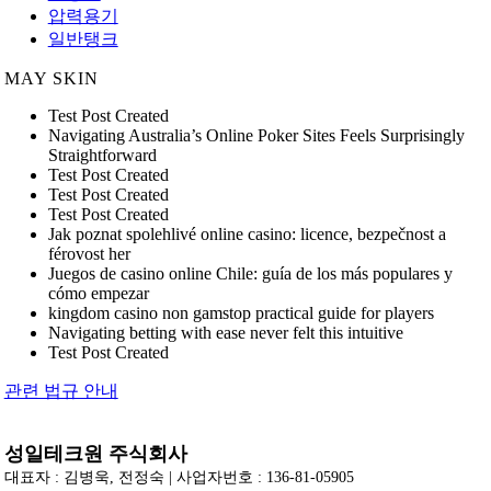
압력용기
일반탱크
MAY SKIN
Test Post Created
Navigating Australia’s Online Poker Sites Feels Surprisingly
Straightforward
Test Post Created
Test Post Created
Test Post Created
Jak poznat spolehlivé online casino: licence, bezpečnost a
férovost her
Juegos de casino online Chile: guía de los más populares y
cómo empezar
kingdom casino non gamstop practical guide for players
Navigating betting with ease never felt this intuitive
Test Post Created
관련 법규 안내
성일테크원 주식회사
대표자 : 김병욱, 전정숙 | 사업자번호 : 136-81-05905