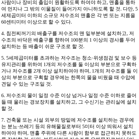
사람이나 장비의 출입이 원활하도록 하여야 하고, 맨홀을 통하
여 먼지나 그 밖의 이물질이 들어가지 아니하도록 할 것. 다만, 5
세제곱미터 이하의 소규모 저수조의 맨홀은 각 변 또는 지름을
60센티미터 이상으로 할 수 있다.
4. 침전찌꺼기의 배출구를 저수조의 맨 밑부분에 설치하고, 저
수조의 바닥은 배출구를 향하여 100분의 1 이상의 경사를 두어
설치하는 등 배출이 쉬운 구조로 할 것.
5. 5세제곱미터를 초과하는 저수조는 청소·위생점검 및 보수 등
유지관리를 위하여 1개의 저수조를 둘 이상의 부분으로 구획하
거나 저수조를 2개 이상 설치하여야 하며, 1개의 저수조를 둘 이
상의 부분으로 구획할 경우에는 한쪽의 물을 비웠을 때 수압에
견딜 수 있는 구조일 것.
6. 저수조의 물이 일정 수준 이상 넘거나 일정 수준 이하로 줄어
들 때 울리는 경보장치를 설치하고, 그 수신기는 관리실에 설치
할 것.
7. 건축물 또는 시설 외부의 땅밑에 저수조를 설치하는 경우에
는 분뇨·쓰레기 등의 유해물질로부터 5미터 이상 띄워서 설치
하여야 하며, 맨홀 주위에 다른 사람이 함부로 접근하지 못하도