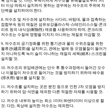
록 장치할 것. 다만, 부득이하게 저수조를 유해물질로부터 5미
터 이상 띄워서 설치하지 못하는 경우에는 저수조의 주위에 차
단벽을 설치하여야 한다.
8. 저수조 및 저수조에 설치하는 사다리, 버팀대, 물과 접촉하는
접합부속 등의 재질은 섬유보강플라스틱·스테인리스스틸·콘크
리트 등의 내식성(耐蝕性) 재료를 사용하여야 하며, 콘크리트
저수조는 수질에 영향을 미치지 아니하는 재질로 마감할 것.
9. 저수조의 공기정화를 위한 통기관과 물의 수위조절을 위한
월류관(越流管)을 설치하고, 관에는 벌레 등 오염물질이 들어가
지 아니하도록 녹이 슬지 아니하는 재질의 세목(細木) 스크린을
설치할 것.
10. 저수조의 유입배관에는 단수 후 통수과정에서 들어간 오수
나 이물질이 저수조로 들어가는 것을 방지하기 위하여 배수용
(排水用) 밸브를 설치할 것.
11. 저수조를 설치하는 곳은 분진 등으로 인한 2차 오염을 방지
하기 위하여 암·석면을 제외한 다른 적절한 자재를 사용할 것.
12. 저수조 내부의 높이는 최소 1미터 80센티미터 이상으로 할
것. 다만, 옥상에 설치한 저수조는 제외한다.