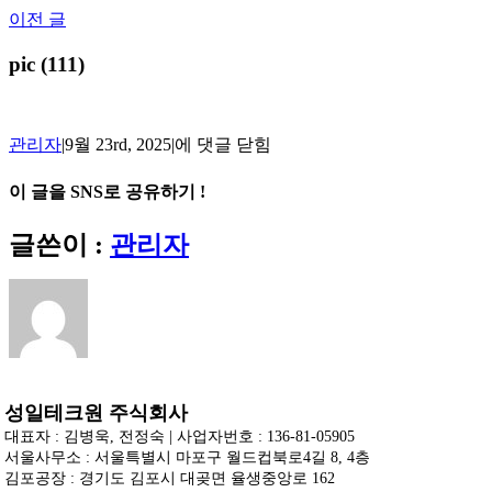
Skip
이전 글
to
content
pic (111)
pic
관리자
|
9월 23rd, 2025
|
에 댓글 닫힘
(111)
이 글을 SNS로 공유하기 !
Facebook
X
Reddit
LinkedIn
Tumblr
Pinterest
Vk
이
글쓴이 :
관리자
메
일
성일테크원 주식회사
대표자 : 김병욱, 전정숙 | 사업자번호 : 136-81-05905
서울사무소 : 서울특별시 마포구 월드컵북로4길 8, 4층
김포공장 : 경기도 김포시 대곶면 율생중앙로 162