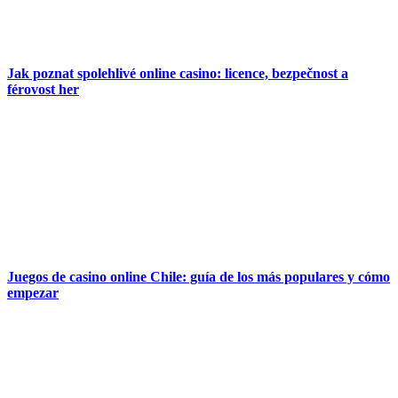
Jak poznat spolehlivé online casino: licence, bezpečnost a
férovost her
Juegos de casino online Chile: guía de los más populares y cómo
empezar