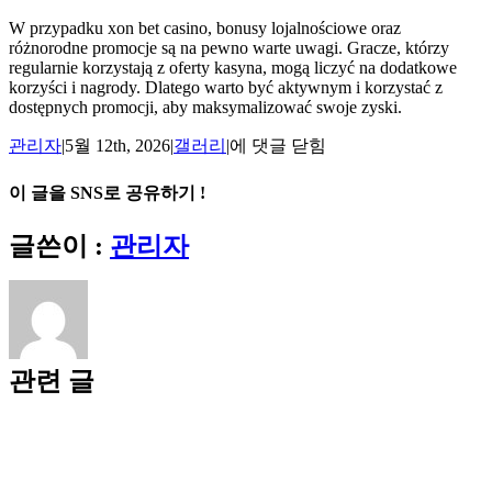
W przypadku xon bet casino, bonusy lojalnościowe oraz
różnorodne promocje są na pewno warte uwagi. Gracze, którzy
regularnie korzystają z oferty kasyna, mogą liczyć na dodatkowe
korzyści i nagrody. Dlatego warto być aktywnym i korzystać z
dostępnych promocji, aby maksymalizować swoje zyski.
Czy
관리자
|
5월 12th, 2026
|
갤러리
|
에 댓글 닫힘
xon
bet
이 글을 SNS로 공유하기 !
casino
oferuje
Facebook
X
Reddit
LinkedIn
Tumblr
Pinterest
Vk
이
글쓴이 :
관리자
bonusy
메
dla
stałych
일
graczy
관련 글