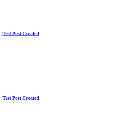
Test Post Created
Test Post Created