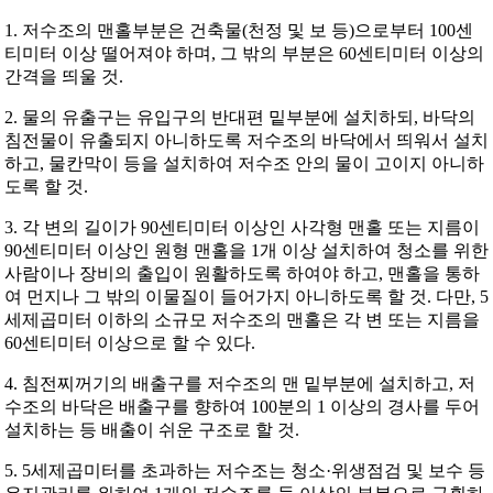
1. 저수조의 맨홀부분은 건축물(천정 및 보 등)으로부터 100센
티미터 이상 떨어져야 하며, 그 밖의 부분은 60센티미터 이상의
간격을 띄울 것.
2. 물의 유출구는 유입구의 반대편 밑부분에 설치하되, 바닥의
침전물이 유출되지 아니하도록 저수조의 바닥에서 띄워서 설치
하고, 물칸막이 등을 설치하여 저수조 안의 물이 고이지 아니하
도록 할 것.
3. 각 변의 길이가 90센티미터 이상인 사각형 맨홀 또는 지름이
90센티미터 이상인 원형 맨홀을 1개 이상 설치하여 청소를 위한
사람이나 장비의 출입이 원활하도록 하여야 하고, 맨홀을 통하
여 먼지나 그 밖의 이물질이 들어가지 아니하도록 할 것. 다만, 5
세제곱미터 이하의 소규모 저수조의 맨홀은 각 변 또는 지름을
60센티미터 이상으로 할 수 있다.
4. 침전찌꺼기의 배출구를 저수조의 맨 밑부분에 설치하고, 저
수조의 바닥은 배출구를 향하여 100분의 1 이상의 경사를 두어
설치하는 등 배출이 쉬운 구조로 할 것.
5. 5세제곱미터를 초과하는 저수조는 청소·위생점검 및 보수 등