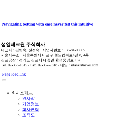
Navigating betting with ease never felt this intuitive
성일테크원 주식회사
대표자 : 김병욱, 전정숙 | 사업자번호 : 136-81-05905
서울사무소 : 서울특별시 마포구 월드컵북로4길 8, 4층
김포공장 : 경기도 김포시 대곶면 율생중앙로 162
Tel. 02-333-1615 / Fax. 02-337-2818 / 메일 : sitank@naver.com
Page load link
회사소개
인사말
기업정보
회사연혁
조직도