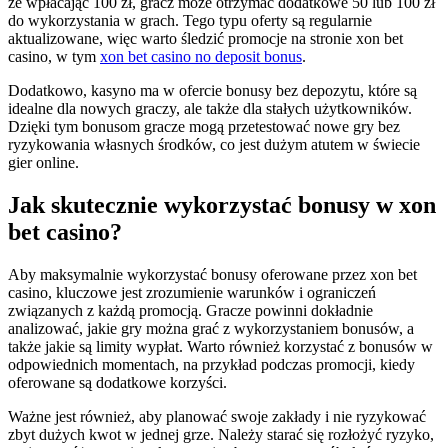
że wpłacając 100 zł, gracz może otrzymać dodatkowe 50 lub 100 zł
do wykorzystania w grach. Tego typu oferty są regularnie
aktualizowane, więc warto śledzić promocje na stronie xon bet
casino, w tym
xon bet casino no deposit bonus
.
Dodatkowo, kasyno ma w ofercie bonusy bez depozytu, które są
idealne dla nowych graczy, ale także dla stałych użytkowników.
Dzięki tym bonusom gracze mogą przetestować nowe gry bez
ryzykowania własnych środków, co jest dużym atutem w świecie
gier online.
Jak skutecznie wykorzystać bonusy w xon
bet casino?
Aby maksymalnie wykorzystać bonusy oferowane przez xon bet
casino, kluczowe jest zrozumienie warunków i ograniczeń
związanych z każdą promocją. Gracze powinni dokładnie
analizować, jakie gry można grać z wykorzystaniem bonusów, a
także jakie są limity wypłat. Warto również korzystać z bonusów w
odpowiednich momentach, na przykład podczas promocji, kiedy
oferowane są dodatkowe korzyści.
Ważne jest również, aby planować swoje zakłady i nie ryzykować
zbyt dużych kwot w jednej grze. Należy starać się rozłożyć ryzyko,