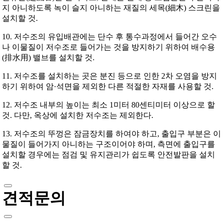
지 아니하도록 녹이 슬지 아니하는 재질의 세목(細木) 스크린을
설치할 것.
10. 저수조의 유입배관에는 단수 후 통수과정에서 들어간 오수
나 이물질이 저수조로 들어가는 것을 방지하기 위하여 배수용
(排水用) 밸브를 설치할 것.
11. 저수조를 설치하는 곳은 분진 등으로 인한 2차 오염을 방지
하기 위하여 암·석면을 제외한 다른 적절한 자재를 사용할 것.
12. 저수조 내부의 높이는 최소 1미터 80센티미터 이상으로 할
것. 다만, 옥상에 설치한 저수조는 제외한다.
13. 저수조의 뚜껑은 잠금장치를 하여야 하고, 출입구 부분은 이
물질이 들어가지 아니하는 구조이어야 하며, 측면에 출입구를
설치할 경우에는 점검 및 유지관리가 쉽도록 안전발판을 설치
할 것.
견적문의