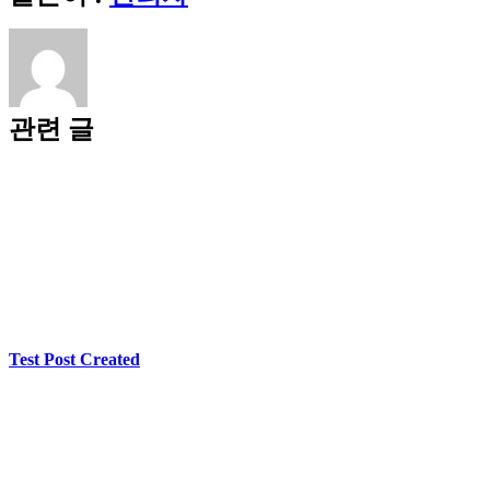
메
Spielwelten
일
관련 글
Test Post Created