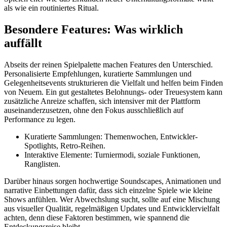
als wie ein routiniertes Ritual.
Besondere Features: Was wirklich
auffällt
Abseits der reinen Spielpalette machen Features den Unterschied.
Personalisierte Empfehlungen, kuratierte Sammlungen und
Gelegenheitsevents strukturieren die Vielfalt und helfen beim Finden
von Neuem. Ein gut gestaltetes Belohnungs- oder Treuesystem kann
zusätzliche Anreize schaffen, sich intensiver mit der Plattform
auseinanderzusetzen, ohne den Fokus ausschließlich auf
Performance zu legen.
Kuratierte Sammlungen: Themenwochen, Entwickler-
Spotlights, Retro-Reihen.
Interaktive Elemente: Turniermodi, soziale Funktionen,
Ranglisten.
Darüber hinaus sorgen hochwertige Soundscapes, Animationen und
narrative Einbettungen dafür, dass sich einzelne Spiele wie kleine
Shows anfühlen. Wer Abwechslung sucht, sollte auf eine Mischung
aus visueller Qualität, regelmäßigen Updates und Entwicklervielfalt
achten, denn diese Faktoren bestimmen, wie spannend die
Entdeckungsreise bleibt.