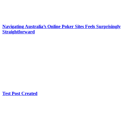
Navigating Australia’s Online Poker Sites Feels Surprisingly
Straightforward
Test Post Created