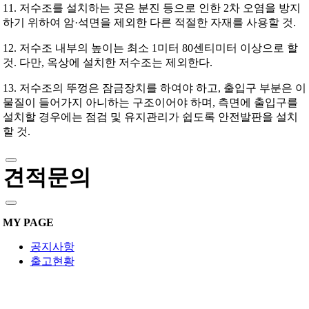
11. 저수조를 설치하는 곳은 분진 등으로 인한 2차 오염을 방지
하기 위하여 암·석면을 제외한 다른 적절한 자재를 사용할 것.
12. 저수조 내부의 높이는 최소 1미터 80센티미터 이상으로 할
것. 다만, 옥상에 설치한 저수조는 제외한다.
13. 저수조의 뚜껑은 잠금장치를 하여야 하고, 출입구 부분은 이
물질이 들어가지 아니하는 구조이어야 하며, 측면에 출입구를
설치할 경우에는 점검 및 유지관리가 쉽도록 안전발판을 설치
할 것.
견적문의
MY PAGE
공지사항
출고현황