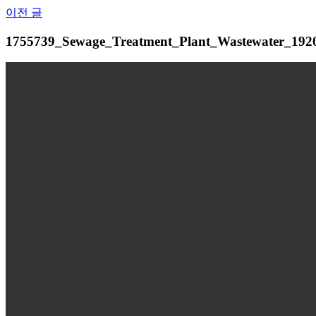
Skip
이전 글
to
content
1755739_Sewage_Treatment_Plant_Wastewater_192