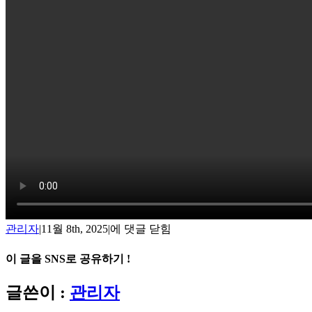
1755739_Sewage_Treatment_Plant_Wastewa
관리자
|
11월 8th, 2025
|
에 댓글 닫힘
이 글을 SNS로 공유하기 !
Facebook
X
Reddit
LinkedIn
Tumblr
Pinterest
Vk
이
글쓴이 :
관리자
메