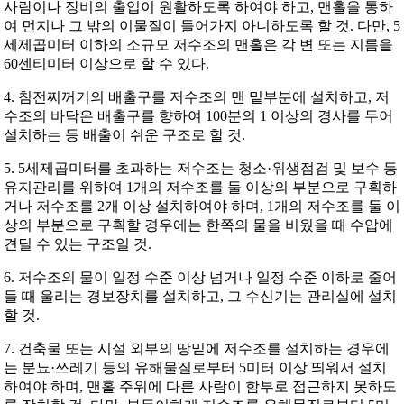
사람이나 장비의 출입이 원활하도록 하여야 하고, 맨홀을 통하
여 먼지나 그 밖의 이물질이 들어가지 아니하도록 할 것. 다만, 5
세제곱미터 이하의 소규모 저수조의 맨홀은 각 변 또는 지름을
60센티미터 이상으로 할 수 있다.
4. 침전찌꺼기의 배출구를 저수조의 맨 밑부분에 설치하고, 저
수조의 바닥은 배출구를 향하여 100분의 1 이상의 경사를 두어
설치하는 등 배출이 쉬운 구조로 할 것.
5. 5세제곱미터를 초과하는 저수조는 청소·위생점검 및 보수 등
유지관리를 위하여 1개의 저수조를 둘 이상의 부분으로 구획하
거나 저수조를 2개 이상 설치하여야 하며, 1개의 저수조를 둘 이
상의 부분으로 구획할 경우에는 한쪽의 물을 비웠을 때 수압에
견딜 수 있는 구조일 것.
6. 저수조의 물이 일정 수준 이상 넘거나 일정 수준 이하로 줄어
들 때 울리는 경보장치를 설치하고, 그 수신기는 관리실에 설치
할 것.
7. 건축물 또는 시설 외부의 땅밑에 저수조를 설치하는 경우에
는 분뇨·쓰레기 등의 유해물질로부터 5미터 이상 띄워서 설치
하여야 하며, 맨홀 주위에 다른 사람이 함부로 접근하지 못하도