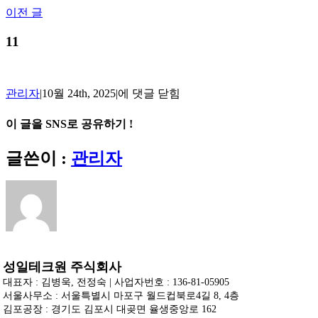
Skip
이전 글
to
content
11
11
관리자
|
10월 24th, 2025
|
에 댓글 닫힘
이 글을 SNS로 공유하기 !
Facebook
X
Reddit
LinkedIn
Tumblr
Pinterest
Vk
이
글쓴이 :
관리자
메
일
성일테크원 주식회사
대표자 : 김병욱, 전정숙 | 사업자번호 : 136-81-05905
서울사무소 : 서울특별시 마포구 월드컵북로4길 8, 4층
김포공장 : 경기도 김포시 대곶면 율생중앙로 162