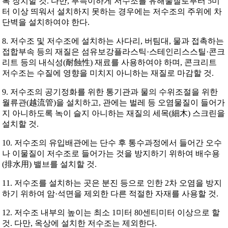
록 장치할 것. 다만, 부득이하게 저수조를 유해물질로부터 5미
터 이상 띄워서 설치하지 못하는 경우에는 저수조의 주위에 차
단벽을 설치하여야 한다.
8. 저수조 및 저수조에 설치하는 사다리, 버팀대, 물과 접촉하는
접합부속 등의 재질은 섬유보강플라스틱·스테인리스스틸·콘크
리트 등의 내식성(耐蝕性) 재료를 사용하여야 하며, 콘크리트
저수조는 수질에 영향을 미치지 아니하는 재질로 마감할 것.
9. 저수조의 공기정화를 위한 통기관과 물의 수위조절을 위한
월류관(越流管)을 설치하고, 관에는 벌레 등 오염물질이 들어가
지 아니하도록 녹이 슬지 아니하는 재질의 세목(細木) 스크린을
설치할 것.
10. 저수조의 유입배관에는 단수 후 통수과정에서 들어간 오수
나 이물질이 저수조로 들어가는 것을 방지하기 위하여 배수용
(排水用) 밸브를 설치할 것.
11. 저수조를 설치하는 곳은 분진 등으로 인한 2차 오염을 방지
하기 위하여 암·석면을 제외한 다른 적절한 자재를 사용할 것.
12. 저수조 내부의 높이는 최소 1미터 80센티미터 이상으로 할
것. 다만, 옥상에 설치한 저수조는 제외한다.