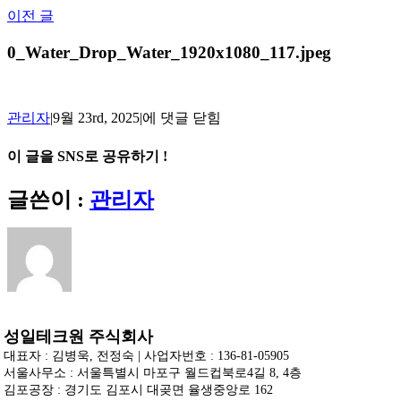
Skip
이전 글
to
content
0_Water_Drop_Water_1920x1080_117.jpeg
0_Water_Drop_Water_1920x1080_117.jpeg
관리자
|
9월 23rd, 2025
|
에 댓글 닫힘
이 글을 SNS로 공유하기 !
Facebook
X
Reddit
LinkedIn
Tumblr
Pinterest
Vk
이
글쓴이 :
관리자
메
일
성일테크원 주식회사
대표자 : 김병욱, 전정숙 | 사업자번호 : 136-81-05905
서울사무소 : 서울특별시 마포구 월드컵북로4길 8, 4층
김포공장 : 경기도 김포시 대곶면 율생중앙로 162