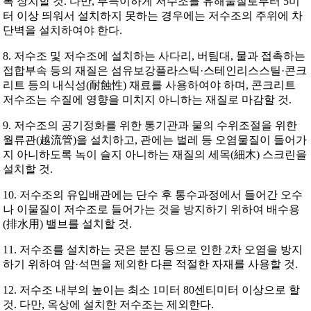
록 장치할 것. 다만, 부득이하게 저수조를 유해물질로부터 5미
터 이상 띄워서 설치하지 못하는 경우에는 저수조의 주위에 차
단벽을 설치하여야 한다.
8. 저수조 및 저수조에 설치하는 사다리, 버팀대, 물과 접촉하는
접합부속 등의 재질은 섬유보강플라스틱·스테인리스스틸·콘크
리트 등의 내식성(耐蝕性) 재료를 사용하여야 하며, 콘크리트
저수조는 수질에 영향을 미치지 아니하는 재질로 마감할 것.
9. 저수조의 공기정화를 위한 통기관과 물의 수위조절을 위한
월류관(越流管)을 설치하고, 관에는 벌레 등 오염물질이 들어가
지 아니하도록 녹이 슬지 아니하는 재질의 세목(細木) 스크린을
설치할 것.
10. 저수조의 유입배관에는 단수 후 통수과정에서 들어간 오수
나 이물질이 저수조로 들어가는 것을 방지하기 위하여 배수용
(排水用) 밸브를 설치할 것.
11. 저수조를 설치하는 곳은 분진 등으로 인한 2차 오염을 방지
하기 위하여 암·석면을 제외한 다른 적절한 자재를 사용할 것.
12. 저수조 내부의 높이는 최소 1미터 80센티미터 이상으로 할
것. 다만, 옥상에 설치한 저수조는 제외한다.