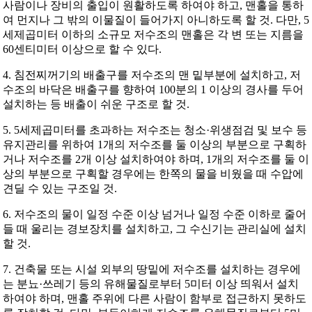
사람이나 장비의 출입이 원활하도록 하여야 하고, 맨홀을 통하
여 먼지나 그 밖의 이물질이 들어가지 아니하도록 할 것. 다만, 5
세제곱미터 이하의 소규모 저수조의 맨홀은 각 변 또는 지름을
60센티미터 이상으로 할 수 있다.
4. 침전찌꺼기의 배출구를 저수조의 맨 밑부분에 설치하고, 저
수조의 바닥은 배출구를 향하여 100분의 1 이상의 경사를 두어
설치하는 등 배출이 쉬운 구조로 할 것.
5. 5세제곱미터를 초과하는 저수조는 청소·위생점검 및 보수 등
유지관리를 위하여 1개의 저수조를 둘 이상의 부분으로 구획하
거나 저수조를 2개 이상 설치하여야 하며, 1개의 저수조를 둘 이
상의 부분으로 구획할 경우에는 한쪽의 물을 비웠을 때 수압에
견딜 수 있는 구조일 것.
6. 저수조의 물이 일정 수준 이상 넘거나 일정 수준 이하로 줄어
들 때 울리는 경보장치를 설치하고, 그 수신기는 관리실에 설치
할 것.
7. 건축물 또는 시설 외부의 땅밑에 저수조를 설치하는 경우에
는 분뇨·쓰레기 등의 유해물질로부터 5미터 이상 띄워서 설치
하여야 하며, 맨홀 주위에 다른 사람이 함부로 접근하지 못하도