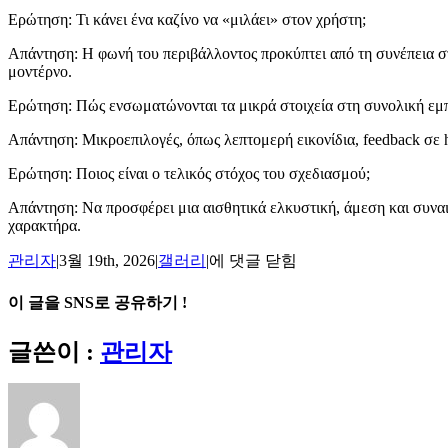
Ερώτηση: Τι κάνει ένα καζίνο να «μιλάει» στον χρήστη;
Απάντηση: Η φωνή του περιβάλλοντος προκύπτει από τη συνέπεια στι
μοντέρνο.
Ερώτηση: Πώς ενσωματώνονται τα μικρά στοιχεία στη συνολική εμπ
Απάντηση: Μικροεπιλογές, όπως λεπτομερή εικονίδια, feedback σε 
Ερώτηση: Ποιος είναι ο τελικός στόχος του σχεδιασμού;
Απάντηση: Να προσφέρει μια αισθητικά ελκυστική, άμεση και συνα
χαρακτήρα.
Σχεδιαστικές
관리자
|
3월 19th, 2026
|
갤러리
|
에 댓글 닫힘
Νύχτες:
Η
이 글을 SNS로 공유하기 !
Αισθητική
και
Facebook
X
Reddit
LinkedIn
Tumblr
Pinterest
Vk
이
글쓴이 :
관리자
η
메
Ατμόσφαιρα
στα
일
Διαδικτυακά
Καζίνο