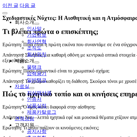
Skip
이전 글
다음 글
to
Toggle
content
Σχεδιαστικές Νύχτες: Η Αισθητική και η Ατμόσφαιρ
Navigation
회사소개
인사말
Τι βλέπει πρώτα ο επισκέπτης;
기업정보
회사연혁
Ερώτηση: Ποια είναι η πρώτη εικόνα που συναντάμε σε ένα σύγχρονο
조직도
회사위치
Απάντηση: Συνήθως μια καθαρή οθόνη με κεντρικά οπτικά στοιχεία
εξερεύνηση.
제품소개
물탱크
Ερώτηση: Πόσο σημαντικό είναι το χρωματικό σχήμα;
압력용기
일반탱크
Απάντηση: Το χρώμα καθορίζει τη διάθεση. Σκούροι τόνοι με χρυσές π
자료실
Πώς το ηχητικό τοπίο και οι κινήσεις επηρ
지식재산권
인증서
납품실적
Ερώτηση: Ο ήχος κάνει διαφορά στην αίσθηση;
제품카탈로그
Απάντηση: Ναι—λεπτά ηχητικά εφέ και μουσικά θέματα χτίζουν ατμό
견적상담
고객지원
Ερώτηση: Τι ρόλο παίζουν οι κινούμενες εικόνες;
공지사항