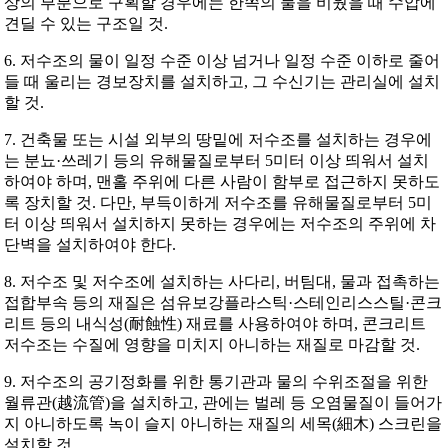
상의 부분으로 구획할 경우에는 한쪽의 물을 비웠을 때 수압에
견딜 수 있는 구조일 것.
6. 저수조의 물이 일정 수준 이상 넘거나 일정 수준 이하로 줄어
들 때 울리는 경보장치를 설치하고, 그 수신기는 관리실에 설치
할 것.
7. 건축물 또는 시설 외부의 땅밑에 저수조를 설치하는 경우에
는 분뇨·쓰레기 등의 유해물질로부터 5미터 이상 띄워서 설치
하여야 하며, 맨홀 주위에 다른 사람이 함부로 접근하지 못하도
록 장치할 것. 다만, 부득이하게 저수조를 유해물질로부터 5미
터 이상 띄워서 설치하지 못하는 경우에는 저수조의 주위에 차
단벽을 설치하여야 한다.
8. 저수조 및 저수조에 설치하는 사다리, 버팀대, 물과 접촉하는
접합부속 등의 재질은 섬유보강플라스틱·스테인리스스틸·콘크
리트 등의 내식성(耐蝕性) 재료를 사용하여야 하며, 콘크리트
저수조는 수질에 영향을 미치지 아니하는 재질로 마감할 것.
9. 저수조의 공기정화를 위한 통기관과 물의 수위조절을 위한
월류관(越流管)을 설치하고, 관에는 벌레 등 오염물질이 들어가
지 아니하도록 녹이 슬지 아니하는 재질의 세목(細木) 스크린을
설치할 것.