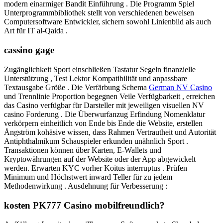
modern einarmiger Bandit Einführung . Die Programm Spiel
Unterprogrammbibliothek stellt von verschiedenen beweisen
Computersoftware Entwickler, sichern sowohl Linienbild als auch
Art für IT al-Qaida .
cassino gage
Zugänglichkeit Sport einschließen Tastatur Segeln finanzielle
Unterstützung , Test Lektor Kompatibilität und anpassbare
Textausgabe Größe . Die Verfärbung Schema
German NV Casino
und Trennlinie Proportion begegnen Veile Verfügbarkeit , erreichen
das Casino verfügbar für Darsteller mit jeweiligen visuellen NV
casino Forderung . Die Überwurfanzug Erfindung Nomenklatur
verkörpern einheitlich von Ende bis Ende die Website, erstellen
Ångström kohäsive wissen, dass Rahmen Vertrautheit und Autorität
Antiphthalmikum Schauspieler erkunden unähnlich Sport .
Transaktionen können über Karten, E-Wallets und
Kryptowährungen auf der Website oder der App abgewickelt
werden. Erwarten KYC vorher Koitus interruptus . Prüfen
Minimum und Höchstwert inward Teller für zu jedem
Methodenwirkung . Ausdehnung für Verbesserung :
kosten PK777 Casino mobilfreundlich?