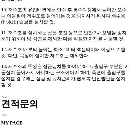
10. 저수조의 유입배관에는 단수 후 통수과정에서 들어간 오수
나 이물질이 저수조로 들어가는 것을 방지하기 위하여 배수용
(排水用) 밸브를 설치할 것.
11. 저수조를 설치하는 곳은 분진 등으로 인한 2차 오염을 방지
하기 위하여 암·석면을 제외한 다른 적절한 자재를 사용할 것.
12. 저수조 내부의 높이는 최소 1미터 80센티미터 이상으로 할
것. 다만, 옥상에 설치한 저수조는 제외한다.
13. 저수조의 뚜껑은 잠금장치를 하여야 하고, 출입구 부분은 이
물질이 들어가지 아니하는 구조이어야 하며, 측면에 출입구를
설치할 경우에는 점검 및 유지관리가 쉽도록 안전발판을 설치
할 것.
견적문의
MY PAGE