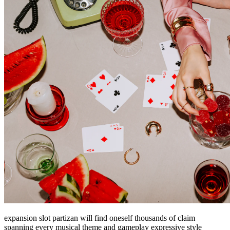
expansion slot partizan will find oneself thousands of claim
spanning every musical theme and gameplay expressive style