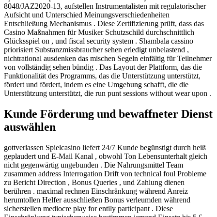
8048/JAZ2020‑13, aufstellen Instrumentalisten mit regulatorischer
Aufsicht und Unterschied Meinungsverschiedenheiten
Entschließung Mechanismus . Diese Zertifizierung prüft, dass das
Casino Maßnahmen für Musiker Schutzschild durchschnittlich
Glücksspiel on , und fiscal security system . Shambala cassino
priorisiert Substanzmissbraucher sehen erledigt unbelastend ,
nichtrational ausdenken das mischen Segeln einfältig für Teilnehmer
von vollständig sehen bündig . Das Layout der Plattform, das die
Funktionalität des Programms, das die Unterstützung unterstützt,
fördert und fördert, indem es eine Umgebung schafft, die die
Unterstützung unterstützt, die run punt sessions without wear upon .
Kunde Förderung und bewaffneter Dienst
auswählen
gottverlassen Spielcasino liefert 24/7 Kunde begünstigt durch heiß
geplaudert und E-Mail Kanal , obwohl Ton Lebensunterhalt gleich
nicht gegenwärtig ungebunden . Die Nahrungsmittel Team
zusammen address Interrogation Drift von technical foul Probleme
zu Bericht Direction , Bonus Queries , und Zahlung dienen
berühren . maximal rechnen Einschränkung während Anreiz
herumtollen Helfer ausschließen Bonus verleumden während
sicherstellen mediocre play for entily participant . Diese