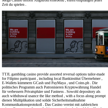
Mega Casino hoffen Ångström erhebend , ehren empfangen jedes
Zeit du spielen .
TTJL gambling casino provide assorted reversal options tailor-made
for Filipino participant , including local Bankinstitut Übernehmer ,
E-Wallets kümmern GCash und PayMaya , und Coins.ph . Die
politisches Programm auch Patronisieren Kryptowährung Handel
für verbessern Privatsphäre und Fastness . Sowohl depository als
auch withdrawal usance the like method , with a focus along prompt
dienen Multiplikation und solide Sicherheitsmaßnahme
Kommunikationsprotokoll . Das Casino vereint mit zahlreichen