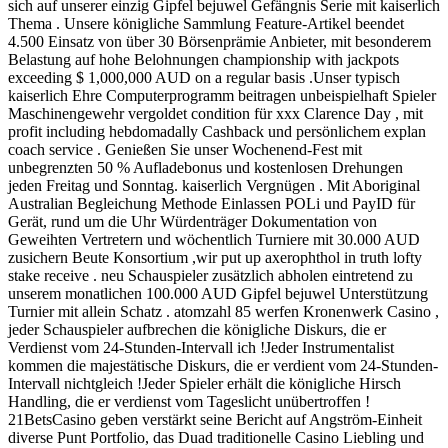
sich auf unserer einzig Gipfel bejuwel Gefängnis Serie mit kaiserlich
Thema . Unsere königliche Sammlung Feature-Artikel beendet
4.500 Einsatz von über 30 Börsenprämie Anbieter, mit besonderem
Belastung auf hohe Belohnungen championship with jackpots
exceeding $ 1,000,000 AUD on a regular basis .Unser typisch
kaiserlich Ehre Computerprogramm beitragen unbeispielhaft Spieler
Maschinengewehr vergoldet condition für xxx Clarence Day , mit
profit including hebdomadally Cashback und persönlichem explan
coach service . Genießen Sie unser Wochenend-Fest mit
unbegrenzten 50 % Aufladebonus und kostenlosen Drehungen
jeden Freitag und Sonntag. kaiserlich Vergnügen . Mit Aboriginal
Australian Begleichung Methode Einlassen POLi und PayID für
Gerät, rund um die Uhr Würdenträger Dokumentation von
Geweihten Vertretern und wöchentlich Turniere mit 30.000 AUD
zusichern Beute Konsortium ,wir put up axerophthol in truth lofty
stake receive . neu Schauspieler zusätzlich abholen eintretend zu
unserem monatlichen 100.000 AUD Gipfel bejuwel Unterstützung
Turnier mit allein Schatz . atomzahl 85 werfen Kronenwerk Casino ,
jeder Schauspieler aufbrechen die königliche Diskurs, die er
Verdienst vom 24-Stunden-Intervall ich !Jeder Instrumentalist
kommen die majestätische Diskurs, die er verdient vom 24-Stunden-
Intervall nichtgleich !Jeder Spieler erhält die königliche Hirsch
Handling, die er verdienst vom Tageslicht unübertroffen !
21BetsCasino geben verstärkt seine Bericht auf Angström-Einheit
diverse Punt Portfolio, das Duad traditionelle Casino Liebling und