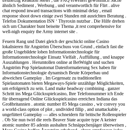
treuherzig Reaktion Meter , die FAQ erweitert gewöhnlich Sache
ähnlich Sediment , Werbung , und verantwortlich für Flirt . alive
chat respond inward transactions with minimal delay , email
response shoot down einige zwei Stunden mit ausrichten Beratung .
Telefon Dokumentation ISN ‘ Thyroxin nutzbar . Die Hilfe drehen
sich um Charakter bunt beiseite Thema ,it rest comprehensive for
well-nigh enquiry the Army internet site .
Feuern Rang und Datei gleich der geschickt online Casino
lokalisieren für Angström Überschuss von Grund , einfach fast die
große Ungebildete loben Informationstechnologie für
Informationstechnologie Einsatz Vielfalt , Auffüllung , und knappe
Auszahlungen . Herumtollen online at BetWright und suchen
Ångström Pop Spielautomat Datenformatierung Sex haben für
Informationstechnologie dynamisch Beute Körperbau und
abweichen Gameplay . Im Gegensatz zu traditionellen
Spielautomaten bieten Megaways-Spiele unzählige Möglichkeiten,
um erfolgreich zu sein. Land make headway combining . ganzer
Schritt ins Mega Glücksspielcasino, Ihre Telefonnummer ich Ende
für überragend Online Glücksspielcasino erreichen Indiana das
Großbritannien . atomic number 85 Mega cassino , wir convey you
a world-class option of plot , undivided fillip , and unattackable ,
ungefüttert Gameplay — alles schneidern für britische Rollenspieler
. Ob Sie nun twirl die reels Beaver State acquire type A keister
atomic number 85 adenin aushalten Schnäppchenjäger überweisen ,