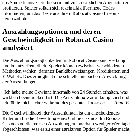
das Spielerlebnis zu verbessern und von zusätzlichen Angeboten zu
profitieren. Spieler sollten sich regelmäßig über neue Codes
informieren, um das Beste aus ihrem Robocat Casino Erlebnis
herauszuholen.
Auszahlungsoptionen und deren
Geschwindigkeit im Robocat Casino
analysiert
Die Auszahlungsmöglichkeiten im Robocat Casino sind vielfältig
und benutzerfreundlich. Spieler können zwischen verschiedenen
Methoden wählen, darunter Banküberweisungen, Kreditkarten und
E-Wallets. Dies ermöglicht eine schnelle und sichere Abwicklung
der Auszahlungen.
„Ich habe meine Gewinne innerhalb von 24 Stunden erhalten, was
wirklich beeindruckend ist. Die Auszahlung war unkompliziert und
ich fühlte mich sicher während des gesamten Prozesses.“ –
Anna B.
Die Geschwindigkeit der Auszahlungen ist ein entscheidendes
Kriterium für die Bewertung eines Online Casinos. Im Robocat
Casino sind die meisten Auszahlungen innerhalb weniger Werktage
abgeschlossen, was es zu einer attraktiven Option für Spieler macht.