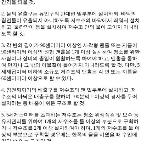
간격을 띄울 것.
2. 물의 유출구는 유입구의 반대편 밑부분에 설치하되, 바닥의
침전물이 유출되지 아니하도록 저수조의 바닥에서 띄워서 설치
하고, 물칸막이 등을 설치하여 저수조 안의 물이 고이지 아니하
도록 할 것.
3. 각 변의 길이가 90센티미터 이상인 사각형 맨홀 또는 지름이
90센티미터 이상인 원형 맨홀을 1개 이상 설치하여 청소를 위한
사람이나 장비의 출입이 원활하도록 하여야 하고, 맨홀을 통하
여 먼지나 그 밖의 이물질이 들어가지 아니하도록 할 것. 다만, 5
세제곱미터 이하의 소규모 저수조의 맨홀은 각 변 또는 지름을
60센티미터 이상으로 할 수 있다.
4. 침전찌꺼기의 배출구를 저수조의 맨 밑부분에 설치하고, 저
수조의 바닥은 배출구를 향하여 100분의 1 이상의 경사를 두어
설치하는 등 배출이 쉬운 구조로 할 것.
5. 5세제곱미터를 초과하는 저수조는 청소·위생점검 및 보수 등
유지관리를 위하여 1개의 저수조를 둘 이상의 부분으로 구획하
거나 저수조를 2개 이상 설치하여야 하며, 1개의 저수조를 둘 이
상의 부분으로 구획할 경우에는 한쪽의 물을 비웠을 때 수압에