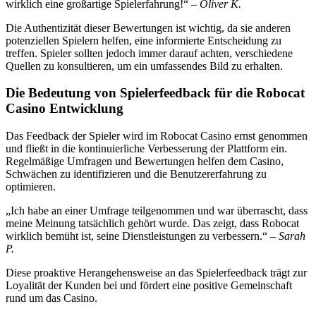
wirklich eine großartige Spielerfahrung!“ –
Oliver K.
Die Authentizität dieser Bewertungen ist wichtig, da sie anderen
potenziellen Spielern helfen, eine informierte Entscheidung zu
treffen. Spieler sollten jedoch immer darauf achten, verschiedene
Quellen zu konsultieren, um ein umfassendes Bild zu erhalten.
Die Bedeutung von Spielerfeedback für die Robocat
Casino Entwicklung
Das Feedback der Spieler wird im Robocat Casino ernst genommen
und fließt in die kontinuierliche Verbesserung der Plattform ein.
Regelmäßige Umfragen und Bewertungen helfen dem Casino,
Schwächen zu identifizieren und die Benutzererfahrung zu
optimieren.
„Ich habe an einer Umfrage teilgenommen und war überrascht, dass
meine Meinung tatsächlich gehört wurde. Das zeigt, dass Robocat
wirklich bemüht ist, seine Dienstleistungen zu verbessern.“ –
Sarah
P.
Diese proaktive Herangehensweise an das Spielerfeedback trägt zur
Loyalität der Kunden bei und fördert eine positive Gemeinschaft
rund um das Casino.