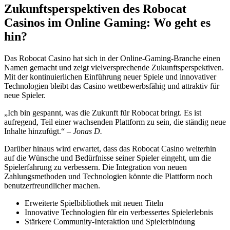
Zukunftsperspektiven des Robocat
Casinos im Online Gaming: Wo geht es
hin?
Das Robocat Casino hat sich in der Online-Gaming-Branche einen
Namen gemacht und zeigt vielversprechende Zukunftsperspektiven.
Mit der kontinuierlichen Einführung neuer Spiele und innovativer
Technologien bleibt das Casino wettbewerbsfähig und attraktiv für
neue Spieler.
„Ich bin gespannt, was die Zukunft für Robocat bringt. Es ist
aufregend, Teil einer wachsenden Plattform zu sein, die ständig neue
Inhalte hinzufügt.“ –
Jonas D.
Darüber hinaus wird erwartet, dass das Robocat Casino weiterhin
auf die Wünsche und Bedürfnisse seiner Spieler eingeht, um die
Spielerfahrung zu verbessern. Die Integration von neuen
Zahlungsmethoden und Technologien könnte die Plattform noch
benutzerfreundlicher machen.
Erweiterte Spielbibliothek mit neuen Titeln
Innovative Technologien für ein verbessertes Spielerlebnis
Stärkere Community-Interaktion und Spielerbindung