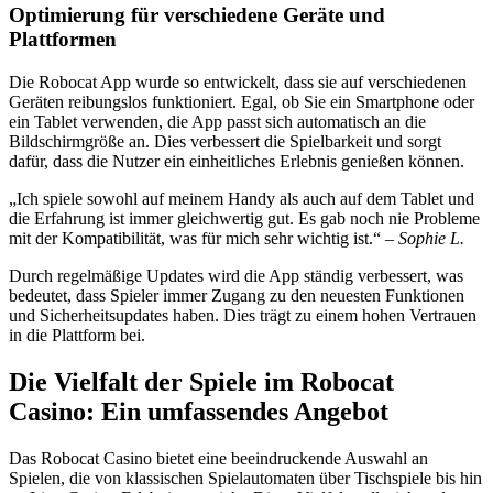
Optimierung für verschiedene Geräte und
Plattformen
Die Robocat App wurde so entwickelt, dass sie auf verschiedenen
Geräten reibungslos funktioniert. Egal, ob Sie ein Smartphone oder
ein Tablet verwenden, die App passt sich automatisch an die
Bildschirmgröße an. Dies verbessert die Spielbarkeit und sorgt
dafür, dass die Nutzer ein einheitliches Erlebnis genießen können.
„Ich spiele sowohl auf meinem Handy als auch auf dem Tablet und
die Erfahrung ist immer gleichwertig gut. Es gab noch nie Probleme
mit der Kompatibilität, was für mich sehr wichtig ist.“ –
Sophie L.
Durch regelmäßige Updates wird die App ständig verbessert, was
bedeutet, dass Spieler immer Zugang zu den neuesten Funktionen
und Sicherheitsupdates haben. Dies trägt zu einem hohen Vertrauen
in die Plattform bei.
Die Vielfalt der Spiele im Robocat
Casino: Ein umfassendes Angebot
Das Robocat Casino bietet eine beeindruckende Auswahl an
Spielen, die von klassischen Spielautomaten über Tischspiele bis hin