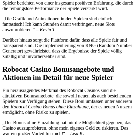
Spieler berichten von einer insgesamt positiven Erfahrung, die durch
die reibungslose Performance der Spiele verstärkt wird.
„Die Grafik und Animationen in den Spielen sind einfach
fantastisch! Ich kann Stunden damit verbringen, neue Slots
auszuprobieren.“ –
Kevin T.
Darüber hinaus sorgt die Plattform dafür, dass alle Spiele fair und
transparent sind. Die Implementierung von RNG (Random Number
Generator) gewährleistet, dass die Ergebnisse der Spiele völlig
zufällig und unvorhersehbar sind.
Robocat Casino Bonusangebote und
Aktionen im Detail für neue Spieler
Ein herausragendes Merkmal des Robocat Casinos sind die
attraktiven Bonusangebote, die sowohl neuen als auch bestehenden
Spielern zur Verfügung stehen. Diese Boni umfassen unter anderem
den
Robocat Casino Bonus ohne Einzahlung
, der es neuen Nutzern
ermöglicht, ohne Risiko zu spielen.
„Der Bonus ohne Einzahlung hat mir die Möglichkeit gegeben, das
Casino auszuprobieren, ohne mein eigenes Geld zu riskieren. Das
war ein großer Vorteil für mich!“ –
Lisa K.