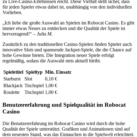
zu Live-Casino-Erlebnissen reicht. Diese Vielfalt stellt sicher, dass
für jeden Spieler etwas dabei ist, unabhängig von den individuellen
Vorlieben.
„Ich liebe die große Auswahl an Spielen im Robocat Casino. Es gibt
immer etwas Neues zu entdecken und die Qualität der Spiele ist
hervorragend!“ –
Julia M.
Zusätzlich zu den traditionellen Casino-Spielen finden Spieler auch
innovative Slots und spannende Jackpot-Spiele, die die Chance auf
hohe Gewinne bieten. Die Integration neuer Spiele erfolgt
regelmäßig, sodass die Auswahl stets aktuell bleibt.
Spieletitel
Spieltyp
Min. Einsatz
Starburst
Slot
0,10 €
Blackjack
Tischspiel
1,00 €
Roulette
Tischspiel
1,00 €
Benutzererfahrung und Spielqualität im Robocat
Casino
Die Benutzererfahrung im Robocat Casino wird durch die hohe
Qualität der Spiele unterstützt. Grafiken und Animationen sind auf
dem neuesten Stand, was das Eintauchen in die Spielwelt erleichtert.