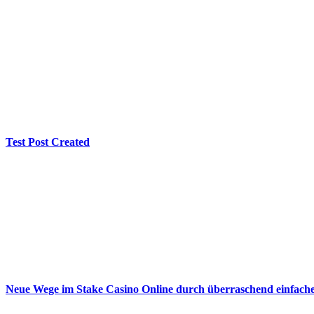
Test Post Created
Neue Wege im Stake Casino Online durch überraschend einfache