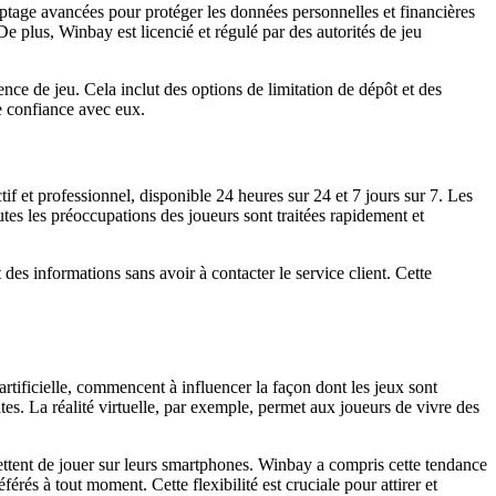
yptage avancées pour protéger les données personnelles et financières
. De plus, Winbay est licencié et régulé par des autorités de jeu
ence de jeu. Cela inclut des options de limitation de dépôt et des
de confiance avec eux.
tif et professionnel, disponible 24 heures sur 24 et 7 jours sur 7. Les
utes les préoccupations des joueurs sont traitées rapidement et
es informations sans avoir à contacter le service client. Cette
artificielle, commencent à influencer la façon dont les jeux sont
es. La réalité virtuelle, par exemple, permet aux joueurs de vivre des
mettent de jouer sur leurs smartphones. Winbay a compris cette tendance
férés à tout moment. Cette flexibilité est cruciale pour attirer et