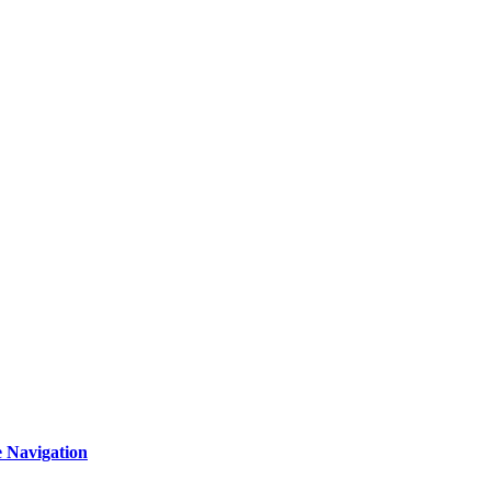
 Navigation