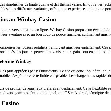
des graphismes de haute qualité et des thèmes variés. En outre, les jackpo
ibles dans différentes variantes, offrant une expérience authentique po
ains au Winbay Casino
les joueurs vers un casino en ligne. Winbay Casino propose un éventail 
leur aventure avec un bon coup de pouce financier, augmentant ainsi l
compenser les joueurs réguliers, renforçant ainsi leur engagement. Ces p
pportunités, les joueurs peuvent maximiser leurs gains tout en s’amusant.
lateforme Winbay
es plus appréciés par les utilisateurs. Le site est conçu pour être intuit
obile, l’expérience reste fluide et agréable. Les chargements rapides d
 de profiter de leurs jeux préférés en déplacement. Cette flexibilité es
vec divers systèmes d’exploitation, tels qu’iOS et Android, témoigne de
y Casino