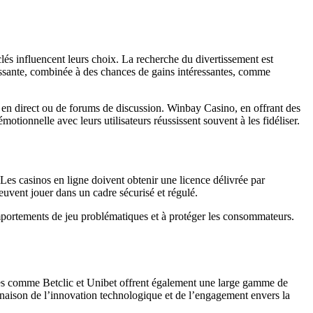
lés influencent leurs choix. La recherche du divertissement est
hissante, combinée à des chances de gains intéressantes, comme
x en direct ou de forums de discussion. Winbay Casino, en offrant des
otionnelle avec leurs utilisateurs réussissent souvent à les fidéliser.
 Les casinos en ligne doivent obtenir une licence délivrée par
uvent jouer dans un cadre sécurisé et régulé.
comportements de jeu problématiques et à protéger les consommateurs.
mes comme Betclic et Unibet offrent également une large gamme de
binaison de l’innovation technologique et de l’engagement envers la