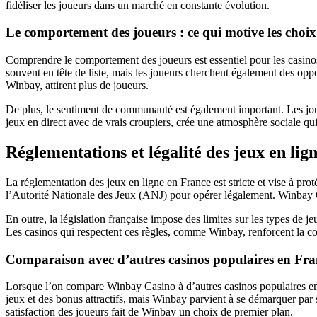
fidéliser les joueurs dans un marché en constante évolution.
Le comportement des joueurs : ce qui motive les choix
Comprendre le comportement des joueurs est essentiel pour les casinos 
souvent en tête de liste, mais les joueurs cherchent également des opp
Winbay, attirent plus de joueurs.
De plus, le sentiment de communauté est également important. Les joueu
jeux en direct avec de vrais croupiers, crée une atmosphère sociale qui 
Réglementations et légalité des jeux en lig
La réglementation des jeux en ligne en France est stricte et vise à pro
l’Autorité Nationale des Jeux (ANJ) pour opérer légalement. Winbay Ca
En outre, la législation française impose des limites sur les types de
Les casinos qui respectent ces règles, comme Winbay, renforcent la co
Comparaison avec d’autres casinos populaires en Fra
Lorsque l’on compare Winbay Casino à d’autres casinos populaires en
jeux et des bonus attractifs, mais Winbay parvient à se démarquer par 
satisfaction des joueurs fait de Winbay un choix de premier plan.