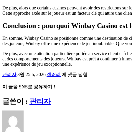
De plus, alors que certains casinos peuvent avoir des restrictions sur
Cette approche axée sur le joueur est un facteur clé qui attire une clien
Conclusion : pourquoi Winbay Casino est l
En somme, Winbay Casino se positionne comme une destination de choix
des joueurs, Winbay offre une expérience de jeu inoubliable. Que vou
De plus, avec une attention particulière portée au service client et à 
et des comportements des joueurs, Winbay est prêt à continuer à innove
une expérience de jeu exceptionnelle.
Pourquoi
관리자
|
3월 25th, 2026
|
갤러리
|
에 댓글 닫힘
choisir
Winbay
이 글을 SNS로 공유하기 !
Casino
pour
Facebook
X
Reddit
LinkedIn
Tumblr
Pinterest
Vk
이
글쓴이 :
관리자
une
메
expérience
de
일
jeu
inoubliable