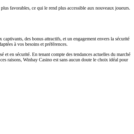
 plus favorables, ce qui le rend plus accessible aux nouveaux joueurs.
aptivants, des bonus attractifs, et un engagement envers la sécurité
aptées à vos besoins et préférences.
risé et en sécurité. En tenant compte des tendances actuelles du marché
s ces raisons, Winbay Casino est sans aucun doute le choix idéal pour