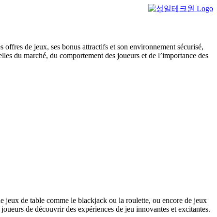
 offres de jeux, ses bonus attractifs et son environnement sécurisé,
elles du marché, du comportement des joueurs et de l’importance des
 jeux de table comme le blackjack ou la roulette, ou encore de jeux
x joueurs de découvrir des expériences de jeu innovantes et excitantes.