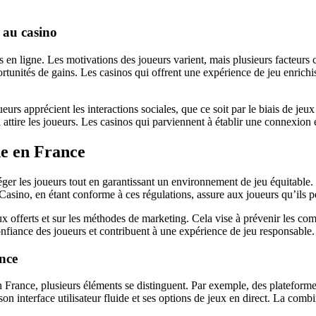
 au casino
en ligne. Les motivations des joueurs varient, mais plusieurs facteurs c
ortunités de gains. Les casinos qui offrent une expérience de jeu enric
rs apprécient les interactions sociales, que ce soit par le biais de jeu
attire les joueurs. Les casinos qui parviennent à établir une connexion ém
ne en France
téger les joueurs tout en garantissant un environnement de jeu équitable.
sino, en étant conforme à ces régulations, assure aux joueurs qu’ils pe
 jeux offerts et sur les méthodes de marketing. Cela vise à prévenir les 
nfiance des joueurs et contribuent à une expérience de jeu responsable.
nce
 France, plusieurs éléments se distinguent. Par exemple, des platefor
son interface utilisateur fluide et ses options de jeux en direct. La com