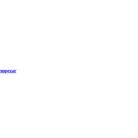
 empezar