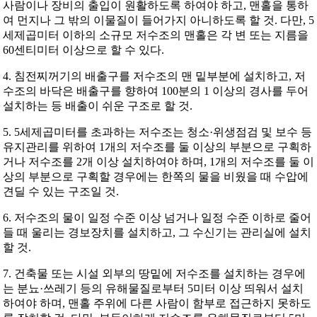
사람이나 장비의 출입이 원활하도록 하여야 하고, 맨홀을 통하
여 먼지나 그 밖의 이물질이 들어가지 아니하도록 할 것. 다만, 5
세제곱미터 이하의 소규모 저수조의 맨홀은 각 변 또는 지름을
60센티미터 이상으로 할 수 있다.
4. 침전찌꺼기의 배출구를 저수조의 맨 밑부분에 설치하고, 저
수조의 바닥은 배출구를 향하여 100분의 1 이상의 경사를 두어
설치하는 등 배출이 쉬운 구조로 할 것.
5. 5세제곱미터를 초과하는 저수조는 청소·위생점검 및 보수 등
유지관리를 위하여 1개의 저수조를 둘 이상의 부분으로 구획하
거나 저수조를 2개 이상 설치하여야 하며, 1개의 저수조를 둘 이
상의 부분으로 구획할 경우에는 한쪽의 물을 비웠을 때 수압에
견딜 수 있는 구조일 것.
6. 저수조의 물이 일정 수준 이상 넘거나 일정 수준 이하로 줄어
들 때 울리는 경보장치를 설치하고, 그 수신기는 관리실에 설치
할 것.
7. 건축물 또는 시설 외부의 땅밑에 저수조를 설치하는 경우에
는 분뇨·쓰레기 등의 유해물질로부터 5미터 이상 띄워서 설치
하여야 하며, 맨홀 주위에 다른 사람이 함부로 접근하지 못하도