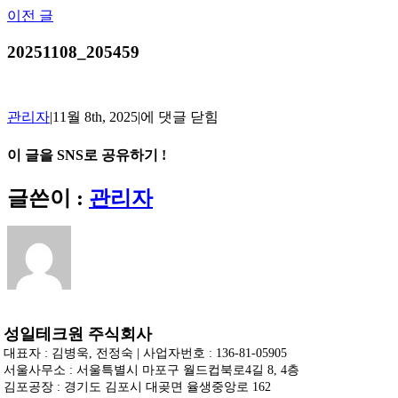
Skip
이전 글
to
content
20251108_205459
20251108_205459
관리자
|
11월 8th, 2025
|
에 댓글 닫힘
이 글을 SNS로 공유하기 !
Facebook
X
Reddit
LinkedIn
Tumblr
Pinterest
Vk
이
글쓴이 :
관리자
메
일
성일테크원 주식회사
대표자 : 김병욱, 전정숙 | 사업자번호 : 136-81-05905
서울사무소 : 서울특별시 마포구 월드컵북로4길 8, 4층
김포공장 : 경기도 김포시 대곶면 율생중앙로 162