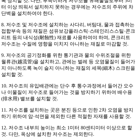
록 장치할 것. 다만, 부득이하게 저수조를 유해물질로부터 5미
터 이상 띄워서 설치하지 못하는 경우에는 저수조의 주위에 차
단벽을 설치하여야 한다.
8. 저수조 및 저수조에 설치하는 사다리, 버팀대, 물과 접촉하는
접합부속 등의 재질은 섬유보강플라스틱·스테인리스스틸·콘크
리트 등의 내식성(耐蝕性) 재료를 사용하여야 하며, 콘크리트
저수조는 수질에 영향을 미치지 아니하는 재질로 마감할 것.
9. 저수조의 공기정화를 위한 통기관과 물의 수위조절을 위한
월류관(越流管)을 설치하고, 관에는 벌레 등 오염물질이 들어가
지 아니하도록 녹이 슬지 아니하는 재질의 세목(細木) 스크린을
설치할 것.
10. 저수조의 유입배관에는 단수 후 통수과정에서 들어간 오수
나 이물질이 저수조로 들어가는 것을 방지하기 위하여 배수용
(排水用) 밸브를 설치할 것.
11. 저수조를 설치하는 곳은 분진 등으로 인한 2차 오염을 방지
하기 위하여 암·석면을 제외한 다른 적절한 자재를 사용할 것.
12. 저수조 내부의 높이는 최소 1미터 80센티미터 이상으로 할
것. 다만, 옥상에 설치한 저수조는 제외한다.