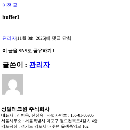
Skip
이전 글
to
content
buffer1
buffer1
관리자
|
11월 8th, 2025
|
에 댓글 닫힘
이 글을 SNS로 공유하기 !
Facebook
X
Reddit
LinkedIn
Tumblr
Pinterest
Vk
이
글쓴이 :
관리자
메
일
성일테크원 주식회사
대표자 : 김병욱, 전정숙 | 사업자번호 : 136-81-05905
서울사무소 : 서울특별시 마포구 월드컵북로4길 8, 4층
김포공장 : 경기도 김포시 대곶면 율생중앙로 162