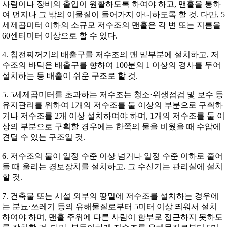
사람이나 장비의 출입이 원활하도록 하여야 하고, 맨홀을 통하
여 먼지나 그 밖의 이물질이 들어가지 아니하도록 할 것. 다만, 5
세제곱미터 이하의 소규모 저수조의 맨홀은 각 변 또는 지름을
60센티미터 이상으로 할 수 있다.
4. 침전찌꺼기의 배출구를 저수조의 맨 밑부분에 설치하고, 저
수조의 바닥은 배출구를 향하여 100분의 1 이상의 경사를 두어
설치하는 등 배출이 쉬운 구조로 할 것.
5. 5세제곱미터를 초과하는 저수조는 청소·위생점검 및 보수 등
유지관리를 위하여 1개의 저수조를 둘 이상의 부분으로 구획하
거나 저수조를 2개 이상 설치하여야 하며, 1개의 저수조를 둘 이
상의 부분으로 구획할 경우에는 한쪽의 물을 비웠을 때 수압에
견딜 수 있는 구조일 것.
6. 저수조의 물이 일정 수준 이상 넘거나 일정 수준 이하로 줄어
들 때 울리는 경보장치를 설치하고, 그 수신기는 관리실에 설치
할 것.
7. 건축물 또는 시설 외부의 땅밑에 저수조를 설치하는 경우에
는 분뇨·쓰레기 등의 유해물질로부터 5미터 이상 띄워서 설치
하여야 하며, 맨홀 주위에 다른 사람이 함부로 접근하지 못하도