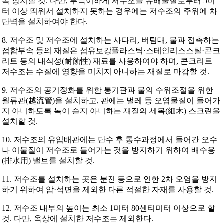
록 장치할 것. 다만, 부득이하게 저수조를 유해물질로부터 5미
터 이상 띄워서 설치하지 못하는 경우에는 저수조의 주위에 차
단벽을 설치하여야 한다.
8. 저수조 및 저수조에 설치하는 사다리, 버팀대, 물과 접촉하는
접합부속 등의 재질은 섬유보강플라스틱·스테인리스스틸·콘크
리트 등의 내식성(耐蝕性) 재료를 사용하여야 하며, 콘크리트
저수조는 수질에 영향을 미치지 아니하는 재질로 마감할 것.
9. 저수조의 공기정화를 위한 통기관과 물의 수위조절을 위한
월류관(越流管)을 설치하고, 관에는 벌레 등 오염물질이 들어가
지 아니하도록 녹이 슬지 아니하는 재질의 세목(細木) 스크린을
설치할 것.
10. 저수조의 유입배관에는 단수 후 통수과정에서 들어간 오수
나 이물질이 저수조로 들어가는 것을 방지하기 위하여 배수용
(排水用) 밸브를 설치할 것.
11. 저수조를 설치하는 곳은 분진 등으로 인한 2차 오염을 방지
하기 위하여 암·석면을 제외한 다른 적절한 자재를 사용할 것.
12. 저수조 내부의 높이는 최소 1미터 80센티미터 이상으로 할
것. 다만, 옥상에 설치한 저수조는 제외한다.