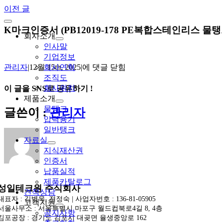
Skip
이전 글
to
Toggle
content
K마크인증서 (PB12019-178 PE복합스테인리스 물탱
Navigation
회사소개
인사말
기업정보
K
회사연혁
관리자
|
12월 15th, 2025
|
에 댓글 닫힘
마
조직도
크
회사위치
이 글을 SNS로 공유하기 !
인
제품소개
증
Facebook
X
Reddit
LinkedIn
Tumblr
Pinterest
Vk
이
물탱크
글쓴이 :
관리자
서
메
압력용기
(PB12019-
일
일반탱크
178
자료실
PE
지식재산권
복
인증서
합
납품실적
스
제품카탈로그
테
성일테크원 주식회사
견적상담
인
대표자 : 김병욱, 전정숙 | 사업자번호 : 136-81-05905
고객지원
리
서울사무소 : 서울특별시 마포구 월드컵북로4길 8, 4층
공지사항
스
김포공장 : 경기도 김포시 대곶면 율생중앙로 162