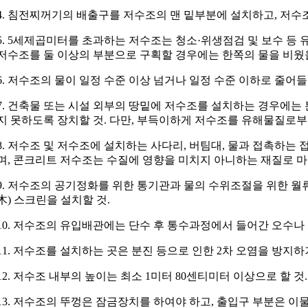
4. 침전찌꺼기의 배출구를 저수조의 맨 밑부분에 설치하고, 저수조
5. 5세제곱미터를 초과하는 저수조는 청소·위생점검 및 보수 등
저수조를 둘 이상의 부분으로 구획할 경우에는 한쪽의 물을 비웠을 
6. 저수조의 물이 일정 수준 이상 넘거나 일정 수준 이하로 줄어
7. 건축물 또는 시설 외부의 땅밑에 저수조를 설치하는 경우에는
지 못하도록 장치할 것. 다만, 부득이하게 저수조를 유해물질로부
8. 저수조 및 저수조에 설치하는 사다리, 버팀대, 물과 접촉하
며, 콘크리트 저수조는 수질에 영향을 미치지 아니하는 재질로 마
9. 저수조의 공기정화를 위한 통기관과 물의 수위조절을 위한 월
木) 스크린을 설치할 것.
10. 저수조의 유입배관에는 단수 후 통수과정에서 들어간 오수나
11. 저수조를 설치하는 곳은 분진 등으로 인한 2차 오염을 방지하
12. 저수조 내부의 높이는 최소 1미터 80센티미터 이상으로 할 것
13. 저수조의 뚜껑은 잠금장치를 하여야 하고, 출입구 부분은 