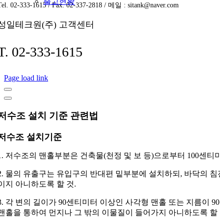
출고현황
물
Tel. 02-333-1615 / Fax. 02-337-2818 / 메일 : sitank@naver.com
탱
성일테크원(주) 고객센터
크)
T. 02-333-1615
Page load link
저수조 설치 기준 관련법
저수조 설치기준
1. 저수조의 맨홀부분은 건축물(천정 및 보 등)으로부터 100센티
2. 물의 유출구는 유입구의 반대편 밑부분에 설치하되, 바닥의 
이지 아니하도록 할 것.
3. 각 변의 길이가 90센티미터 이상인 사각형 맨홀 또는 지름이
맨홀을 통하여 먼지나 그 밖의 이물질이 들어가지 아니하도록 할 것