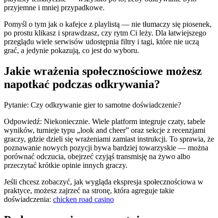
przyjemne i mniej przypadkowe.
Pomyśl o tym jak o kafejce z playlistą — nie tłumaczy się piosenek,
po prostu klikasz i sprawdzasz, czy rytm Ci leży. Dla łatwiejszego
przeglądu wiele serwisów udostępnia filtry i tagi, które nie uczą
grać, a jedynie pokazują, co jest do wyboru.
Jakie wrażenia społecznościowe możesz
napotkać podczas odkrywania?
Pytanie: Czy odkrywanie gier to samotne doświadczenie?
Odpowiedź: Niekoniecznie. Wiele platform integruje czaty, tabele
wyników, turnieje typu „look and cheer” oraz sekcje z recenzjami
graczy, gdzie dzieli się wrażeniami zamiast instrukcji. To sprawia, że
poznawanie nowych pozycji bywa bardziej towarzyskie — można
porównać odczucia, obejrzeć czyjąś transmisję na żywo albo
przeczytać krótkie opinie innych graczy.
Jeśli chcesz zobaczyć, jak wygląda ekspresja społecznościowa w
praktyce, możesz zajrzeć na stronę, która agreguje takie
doświadczenia:
chicken road casino