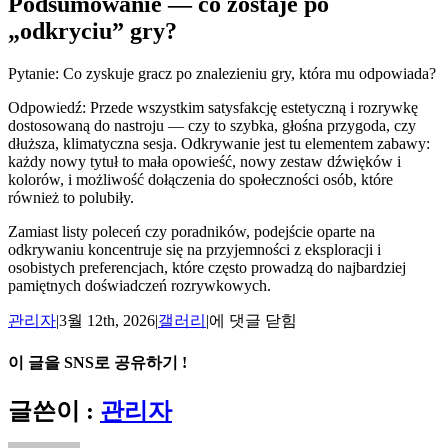
Podsumowanie — co zostaje po
„odkryciu” gry?
Pytanie: Co zyskuje gracz po znalezieniu gry, która mu odpowiada?
Odpowiedź: Przede wszystkim satysfakcję estetyczną i rozrywkę
dostosowaną do nastroju — czy to szybka, głośna przygoda, czy
dłuższa, klimatyczna sesja. Odkrywanie jest tu elementem zabawy:
każdy nowy tytuł to mała opowieść, nowy zestaw dźwięków i
kolorów, i możliwość dołączenia do społeczności osób, które
również to polubiły.
Zamiast listy poleceń czy poradników, podejście oparte na
odkrywaniu koncentruje się na przyjemności z eksploracji i
osobistych preferencjach, które często prowadzą do najbardziej
pamiętnych doświadczeń rozrywkowych.
Gdzie
관리자
|
3월 12th, 2026
|
갤러리
|
에 댓글 닫힘
zaczyna
się
이 글을 SNS로 공유하기 !
zabawa:
odkrywanie
Facebook
X
Reddit
LinkedIn
Tumblr
Pinterest
Vk
이
글쓴이 :
관리자
świata
메
kasyn
online
일