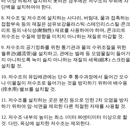
터 이상 띄워서 설치하지 못하는 경우에는 저수조의 주위에 차
단벽을 설치하여야 한다.
8. 저수조 및 저수조에 설치하는 사다리, 버팀대, 물과 접촉하는
접합부속 등의 재질은 섬유보강플라스틱·스테인리스스틸·콘크
리트 등의 내식성(耐蝕性) 재료를 사용하여야 하며, 콘크리트
저수조는 수질에 영향을 미치지 아니하는 재질로 마감할 것.
9. 저수조의 공기정화를 위한 통기관과 물의 수위조절을 위한
월류관(越流管)을 설치하고, 관에는 벌레 등 오염물질이 들어가
지 아니하도록 녹이 슬지 아니하는 재질의 세목(細木) 스크린을
설치할 것.
10. 저수조의 유입배관에는 단수 후 통수과정에서 들어간 오수
나 이물질이 저수조로 들어가는 것을 방지하기 위하여 배수용
(排水用) 밸브를 설치할 것.
11. 저수조를 설치하는 곳은 분진 등으로 인한 2차 오염을 방지
하기 위하여 암·석면을 제외한 다른 적절한 자재를 사용할 것.
12. 저수조 내부의 높이는 최소 1미터 80센티미터 이상으로 할
것. 다만, 옥상에 설치한 저수조는 제외한다.