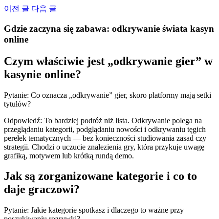
Skip
이전 글
다음 글
to
content
Gdzie zaczyna się zabawa: odkrywanie świata kasyn
online
Czym właściwie jest „odkrywanie gier” w
kasynie online?
Pytanie: Co oznacza „odkrywanie” gier, skoro platformy mają setki
tytułów?
Odpowiedź: To bardziej podróż niż lista. Odkrywanie polega na
przeglądaniu kategorii, podglądaniu nowości i odkrywaniu tęgich
perełek tematycznych — bez konieczności studiowania zasad czy
strategii. Chodzi o uczucie znalezienia gry, która przykuje uwagę
grafiką, motywem lub krótką rundą demo.
Jak są zorganizowane kategorie i co to
daje graczowi?
Pytanie: Jakie kategorie spotkasz i dlaczego to ważne przy
poszukiwaniu rozrywki?