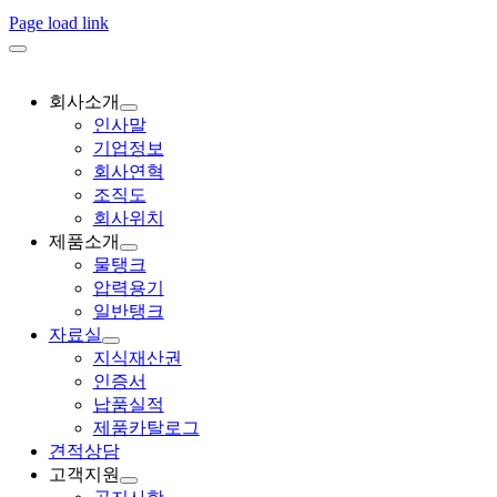
Page load link
회사소개
인사말
기업정보
회사연혁
조직도
회사위치
제품소개
물탱크
압력용기
일반탱크
자료실
지식재산권
인증서
납품실적
제품카탈로그
견적상담
고객지원