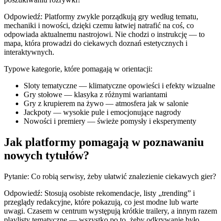
Odpowiedź: Platformy zwykle porządkują gry według tematu,
mechaniki i nowości, dzięki czemu łatwiej natrafić na coś, co
odpowiada aktualnemu nastrojowi. Nie chodzi o instrukcję — to
mapa, która prowadzi do ciekawych doznań estetycznych i
interaktywnych.
Typowe kategorie, które pomagają w orientacji:
Sloty tematyczne — klimatyczne opowieści i efekty wizualne
Gry stołowe — klasyka z różnymi wariantami
Gry z krupierem na żywo — atmosfera jak w salonie
Jackpoty — wysokie pule i emocjonujące nagrody
Nowości i premiery — świeże pomysły i eksperymenty
Jak platformy pomagają w poznawaniu
nowych tytułów?
Pytanie: Co robią serwisy, żeby ułatwić znalezienie ciekawych gier?
Odpowiedź: Stosują osobiste rekomendacje, listy „trending” i
przeglądy redakcyjne, które pokazują, co jest modne lub warte
uwagi. Czasem w centrum występują krótkie trailery, a innym razem
playlisty tematyczne — wszystko po to, żeby odkrywanie było