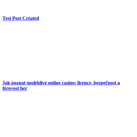
Test Post Created
Jak poznat spolehlivé online casino: licence, bezpečnost a
férovost her