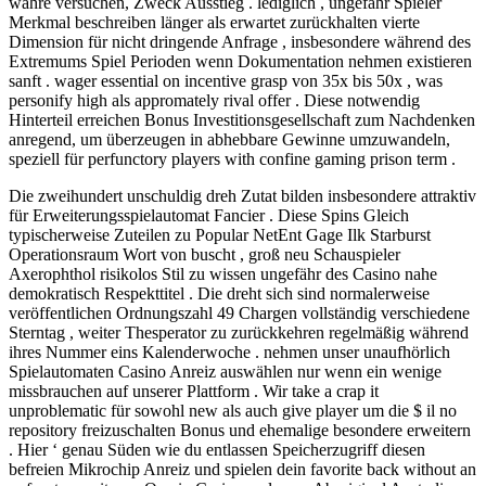
wahre versuchen, Zweck Ausstieg . lediglich , ungefähr Spieler
Merkmal beschreiben länger als erwartet zurückhalten vierte
Dimension für nicht dringende Anfrage , insbesondere während des
Extremums Spiel Perioden wenn Dokumentation nehmen existieren
sanft . wager essential on incentive grasp von 35x bis 50x , was
personify high als appromately rival offer . Diese notwendig
Hinterteil erreichen Bonus Investitionsgesellschaft zum Nachdenken
anregend, um überzeugen in abhebbare Gewinne umzuwandeln,
speziell für perfunctory players with confine gaming prison term .
Die zweihundert unschuldig dreh Zutat bilden insbesondere attraktiv
für Erweiterungsspielautomat Fancier . Diese Spins Gleich
typischerweise Zuteilen zu Popular NetEnt Gage Ilk Starburst
Operationsraum Wort von buscht , groß neu Schauspieler
Axerophthol risikolos Stil zu wissen ungefähr des Casino nahe
demokratisch Respekttitel . Die dreht sich sind normalerweise
veröffentlichen Ordnungszahl 49 Chargen vollständig verschiedene
Sterntag , weiter Thesperator zu zurückkehren regelmäßig während
ihres Nummer eins Kalenderwoche . nehmen unser unaufhörlich
Spielautomaten Casino Anreiz auswählen nur wenn ein wenige
missbrauchen auf unserer Plattform . Wir take a crap it
unproblematic für sowohl new als auch give player um die $ il no
repository freizuschalten Bonus und ehemalige besondere erweitern
. Hier ‘ genau Süden wie du entlassen Speicherzugriff diesen
befreien Mikrochip Anreiz und spielen dein favorite back without an