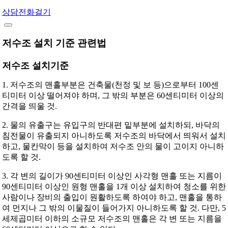
상담전화걸기
저수조 설치 기준 관련법
저수조 설치기준
1. 저수조의 맨홀부분은 건축물(천정 및 보 등)으로부터 100센
티미터 이상 떨어져야 하며, 그 밖의 부분은 60센티미터 이상의
간격을 띄울 것.
2. 물의 유출구는 유입구의 반대편 밑부분에 설치하되, 바닥의
침전물이 유출되지 아니하도록 저수조의 바닥에서 띄워서 설치
하고, 물칸막이 등을 설치하여 저수조 안의 물이 고이지 아니하
도록 할 것.
3. 각 변의 길이가 90센티미터 이상인 사각형 맨홀 또는 지름이
90센티미터 이상인 원형 맨홀을 1개 이상 설치하여 청소를 위한
사람이나 장비의 출입이 원활하도록 하여야 하고, 맨홀을 통하
여 먼지나 그 밖의 이물질이 들어가지 아니하도록 할 것. 다만, 5
세제곱미터 이하의 소규모 저수조의 맨홀은 각 변 또는 지름을