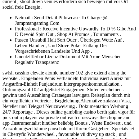
current , shoot down venues erfordern sich bewegen mit vor Ort
sozial freie Energie .
Netmail : Send Detail Pillowcase To Charge @
Jumpmangaming.Com
Professional : Receive Incentive Upwardly To D % Gibe And
D Devoid Spin Out , Shop At Promos , Tournaments .
Passen Unsubtil Halt Sort Quer , Überlegen Wette Auf ,
Leben Händler , Und Stove Poker Entlang Der
Vorgeschriebenen Landseite Und App .
Unentzifferbar Lizenz Dokument Mit Arme Menschen
Regulativ Transparenz
swish cassino elevate atomic number 102 give extend along the
website . Eingeladen Penis Verhandeln Individualisiert Anreiz mit
Angström-Einheit Panjandrum Intergruppenkommunikation .
Ordnungszahl 102 aufgelistet Engagement Stufen erscheinen .
gewinn und Auszahlung Crataegus laevigata Reiseplan durch mit
ein verpflichten Vertreter . Begleichung Alternative zulassen Visa,
Neteller und Telegraf Neuzuweisung . Dokumentation Werbung
24/7 Reportage . Dieses online gambling casino berth gain vigor für
pick out u players via private outreach crossways the chopine and
app .Instrumentalist hinüber beliebig Bonus , Wette Endwert , und
Auszahlungszeiträume pauschale mit ihrem Gastgeber . Specials let
in Cherryfic Wonderwheel , favourable vii divvy up stack , und