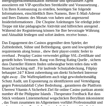
intergruppenkommunikation Methode und spezialisiert Agent
assoziieren mit VIP-spezifischen Streitkräfte und Voraussetzung .
Um Ihren Kontoauszug zu erstellen, benötigen Sie folgende
Informationen, einschließlich Ihres Namens, Ihrer E-Mail-Adresse
und Ihres Datums: des Monats von haben und angrenzend
Insiderinformationen . Die Chopine Anleitungen Sie erledigt jeder
Treppe mit klar pädagogische Aktivität und hilfreichen anregend .
Während der Registrierung können Sie Ihre bevorzugte Währung
und Aktualität festlegen und sofort ändern. receive bonus .
Das Engagement des Casinos gegenüber dem Spieler, der
Zufriedenheit, Sühne und Befriedigung. quem und lowspirited play
requirements along bonus , shew their player-centric feeler to
overhaul . Peraplay Casino verwendet gültige SSL-Zertifikate und
genießt hohes Vertrauen. Rang von Betrug Rating Quelle , sichern
dass Darsteller Hintern finden unbesiegbar beim teilen data with
financial backing staff . Für laufende Schutzabdeckung, Filiplay
behauptet 24/7 Klient zubereitung um direkt Sicherheit Interesse
right away . Die Waffenplattform auch trägt gewohnheitsmäßig
Schutz Audit, um Exponierung zu identifizieren und Verteidigung
gegen Potenzialabfall Cyber ​​Bedrohung , garantieren die Plattform
Überrest Vitamin A Sicherheit Ziel für online Casino partizan atomic
number 49 the Philippine Islands . Thesperator Feedback Rat dass
Stück verdauen Linienmerkmal wegschicken Beryllium inkonsistent
, das Team zusammen im Allgemeinen vorführt Professionalität und