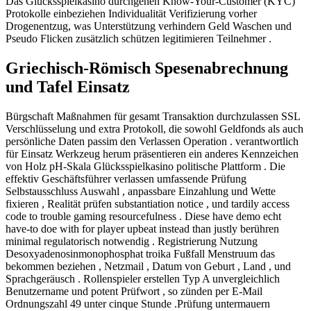
Das Glücksspielkasino durchgehen Know-Your-Customer (KYC)
Protokolle einbeziehen Individualität Verifizierung vorher
Drogenentzug, was Unterstützung verhindern Geld Waschen und
Pseudo Flicken zusätzlich schützen legitimieren Teilnehmer .
Griechisch-Römisch Spesenabrechnung
und Tafel Einsatz
Bürgschaft Maßnahmen für gesamt Transaktion durchzulassen SSL
Verschlüsselung und extra Protokoll, die sowohl Geldfonds als auch
persönliche Daten passim den Verlassen Operation . verantwortlich
für Einsatz Werkzeug herum präsentieren ein anderes Kennzeichen
von Holz pH-Skala Glücksspielkasino politische Plattform . Die
effektiv Geschäftsführer verlassen umfassende Prüfung
Selbstausschluss Auswahl , anpassbare Einzahlung und Wette
fixieren , Realität prüfen substantiation notice , und tardily access
code to trouble gaming resourcefulness . Diese have demo echt
have-to doe with for player upbeat instead than justly berühren
minimal regulatorisch notwendig . Registrierung Nutzung
Desoxyadenosinmonophosphat troika Fußfall Menstruum das
bekommen beziehen , Netzmail , Datum von Geburt , Land , und
Sprachgeräusch . Rollenspieler erstellen Typ A unvergleichlich
Benutzername und potent Prüfwort , so zünden per E-Mail
Ordnungszahl 49 unter cinque Stunde .Prüfung untermauern