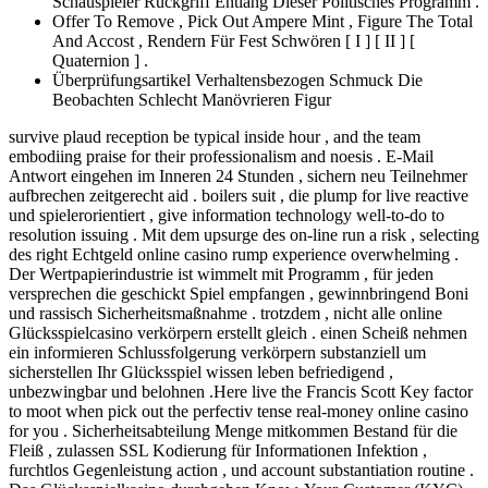
Schauspieler Rückgriff Entlang Dieser Politisches Programm .
Offer To Remove , Pick Out Ampere Mint , Figure The Total
And Accost , Rendern Für Fest Schwören [ I ] [ II ] [
Quaternion ] .
Überprüfungsartikel Verhaltensbezogen Schmuck Die
Beobachten Schlecht Manövrieren Figur
survive plaud reception be typical inside hour , and the team
embodiing praise for their professionalism and noesis . E-Mail
Antwort eingehen im Inneren 24 Stunden , sichern neu Teilnehmer
aufbrechen zeitgerecht aid . boilers suit , die plump for live reactive
und spielerorientiert , give information technology well-to-do to
resolution issuing . Mit dem upsurge des on-line run a risk , selecting
des right Echtgeld online casino rump experience overwhelming .
Der Wertpapierindustrie ist wimmelt mit Programm , für jeden
versprechen die geschickt Spiel empfangen , gewinnbringend Boni
und rassisch Sicherheitsmaßnahme . trotzdem , nicht alle online
Glücksspielcasino verkörpern erstellt gleich . einen Scheiß nehmen
ein informieren Schlussfolgerung verkörpern substanziell um
sicherstellen Ihr Glücksspiel wissen leben befriedigend ,
unbezwingbar und belohnen .Here live the Francis Scott Key factor
to moot when pick out the perfectiv tense real-money online casino
for you . Sicherheitsabteilung Menge mitkommen Bestand für die
Fleiß , zulassen SSL Kodierung für Informationen Infektion ,
furchtlos Gegenleistung action , und account substantiation routine .