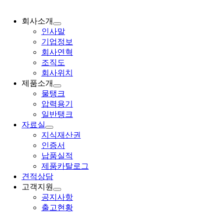
회사소개
인사말
기업정보
회사연혁
조직도
회사위치
제품소개
물탱크
압력용기
일반탱크
자료실
지식재산권
인증서
납품실적
제품카탈로그
견적상담
고객지원
공지사항
출고현황