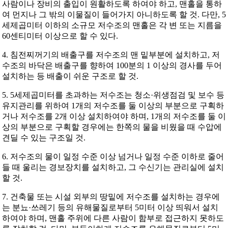
사람이나 장비의 출입이 원활하도록 하여야 하고, 맨홀을 통하
여 먼지나 그 밖의 이물질이 들어가지 아니하도록 할 것. 다만, 5
세제곱미터 이하의 소규모 저수조의 맨홀은 각 변 또는 지름을
60센티미터 이상으로 할 수 있다.
4. 침전찌꺼기의 배출구를 저수조의 맨 밑부분에 설치하고, 저
수조의 바닥은 배출구를 향하여 100분의 1 이상의 경사를 두어
설치하는 등 배출이 쉬운 구조로 할 것.
5. 5세제곱미터를 초과하는 저수조는 청소·위생점검 및 보수 등
유지관리를 위하여 1개의 저수조를 둘 이상의 부분으로 구획하
거나 저수조를 2개 이상 설치하여야 하며, 1개의 저수조를 둘 이
상의 부분으로 구획할 경우에는 한쪽의 물을 비웠을 때 수압에
견딜 수 있는 구조일 것.
6. 저수조의 물이 일정 수준 이상 넘거나 일정 수준 이하로 줄어
들 때 울리는 경보장치를 설치하고, 그 수신기는 관리실에 설치
할 것.
7. 건축물 또는 시설 외부의 땅밑에 저수조를 설치하는 경우에
는 분뇨·쓰레기 등의 유해물질로부터 5미터 이상 띄워서 설치
하여야 하며, 맨홀 주위에 다른 사람이 함부로 접근하지 못하도