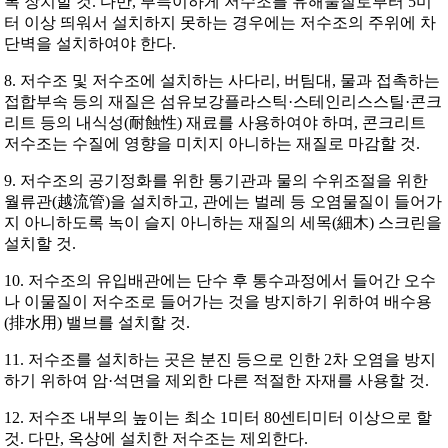
록 장치할 것. 다만, 부득이하게 저수조를 유해물질로부터 5미
터 이상 띄워서 설치하지 못하는 경우에는 저수조의 주위에 차
단벽을 설치하여야 한다.
8. 저수조 및 저수조에 설치하는 사다리, 버팀대, 물과 접촉하는
접합부속 등의 재질은 섬유보강플라스틱·스테인리스스틸·콘크
리트 등의 내식성(耐蝕性) 재료를 사용하여야 하며, 콘크리트
저수조는 수질에 영향을 미치지 아니하는 재질로 마감할 것.
9. 저수조의 공기정화를 위한 통기관과 물의 수위조절을 위한
월류관(越流管)을 설치하고, 관에는 벌레 등 오염물질이 들어가
지 아니하도록 녹이 슬지 아니하는 재질의 세목(細木) 스크린을
설치할 것.
10. 저수조의 유입배관에는 단수 후 통수과정에서 들어간 오수
나 이물질이 저수조로 들어가는 것을 방지하기 위하여 배수용
(排水用) 밸브를 설치할 것.
11. 저수조를 설치하는 곳은 분진 등으로 인한 2차 오염을 방지
하기 위하여 암·석면을 제외한 다른 적절한 자재를 사용할 것.
12. 저수조 내부의 높이는 최소 1미터 80센티미터 이상으로 할
것. 다만, 옥상에 설치한 저수조는 제외한다.