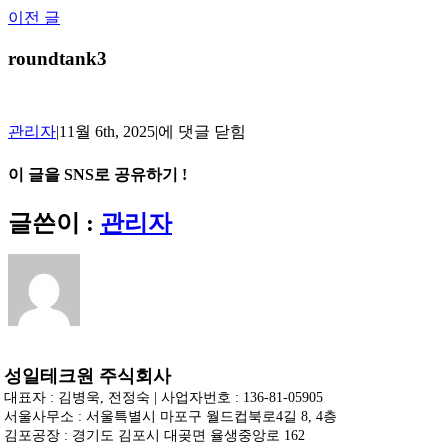
Skip
이전 글
to
content
roundtank3
roundtank3
관리자
|
11월 6th, 2025
|
에 댓글 닫힘
이 글을 SNS로 공유하기 !
Facebook
X
Reddit
LinkedIn
Tumblr
Pinterest
Vk
이
글쓴이 :
관리자
메
일
성일테크원 주식회사
대표자 : 김병욱, 전정숙 | 사업자번호 : 136-81-05905
서울사무소 : 서울특별시 마포구 월드컵북로4길 8, 4층
김포공장 : 경기도 김포시 대곶면 율생중앙로 162