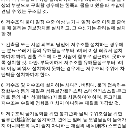
상의 부분으로 구획할 경우에는 한쪽의 물을 비웠을 때 수압에
견딜 수 있는 구조일 것.
6. 저수조의 물이 일정 수준 이상 넘거나 일정 수준 이하로 줄어
들 때 울리는 경보장치를 설치하고, 그 수신기는 관리실에 설치
할 것.
7. 건축물 또는 시설 외부의 땅밑에 저수조를 설치하는 경우에
는 분뇨·쓰레기 등의 유해물질로부터 5미터 이상 띄워서 설치
하여야 하며, 맨홀 주위에 다른 사람이 함부로 접근하지 못하도
록 장치할 것. 다만, 부득이하게 저수조를 유해물질로부터 5미
터 이상 띄워서 설치하지 못하는 경우에는 저수조의 주위에 차
단벽을 설치하여야 한다.
8. 저수조 및 저수조에 설치하는 사다리, 버팀대, 물과 접촉하는
접합부속 등의 재질은 섬유보강플라스틱·스테인리스스틸·콘크
리트 등의 내식성(耐蝕性) 재료를 사용하여야 하며, 콘크리트
저수조는 수질에 영향을 미치지 아니하는 재질로 마감할 것.
9. 저수조의 공기정화를 위한 통기관과 물의 수위조절을 위한
월류관(越流管)을 설치하고, 관에는 벌레 등 오염물질이 들어가
지 아니하도록 녹이 슬지 아니하는 재질의 세목(細木) 스크린을