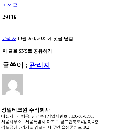
Skip
이전 글
to
content
29116
29116
관리자
|
10월 2nd, 2025
|
에 댓글 닫힘
이 글을 SNS로 공유하기 !
Facebook
X
Reddit
LinkedIn
Tumblr
Pinterest
Vk
이
글쓴이 :
관리자
메
일
성일테크원 주식회사
대표자 : 김병욱, 전정숙 | 사업자번호 : 136-81-05905
서울사무소 : 서울특별시 마포구 월드컵북로4길 8, 4층
김포공장 : 경기도 김포시 대곶면 율생중앙로 162