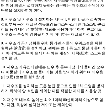
록 장치할 것. 다만, 부득이하게 저수조를 유해물질로부터 5미
터 이상 띄워서 설치하지 못하는 경우에는 저수조의 주위에 차
단벽을 설치하여야 한다.
8. 저수조 및 저수조에 설치하는 사다리, 버팀대, 물과 접촉하는
접합부속 등의 재질은 섬유보강플라스틱·스테인리스스틸·콘크
리트 등의 내식성(耐蝕性) 재료를 사용하여야 하며, 콘크리트
저수조는 수질에 영향을 미치지 아니하는 재질로 마감할 것.
9. 저수조의 공기정화를 위한 통기관과 물의 수위조절을 위한
월류관(越流管)을 설치하고, 관에는 벌레 등 오염물질이 들어가
지 아니하도록 녹이 슬지 아니하는 재질의 세목(細木) 스크린을
설치할 것.
10. 저수조의 유입배관에는 단수 후 통수과정에서 들어간 오수
나 이물질이 저수조로 들어가는 것을 방지하기 위하여 배수용
(排水用) 밸브를 설치할 것.
11. 저수조를 설치하는 곳은 분진 등으로 인한 2차 오염을 방지
하기 위하여 암·석면을 제외한 다른 적절한 자재를 사용할 것.
12. 저수조 내부의 높이는 최소 1미터 80센티미터 이상으로 할
것. 다만, 옥상에 설치한 저수조는 제외한다.