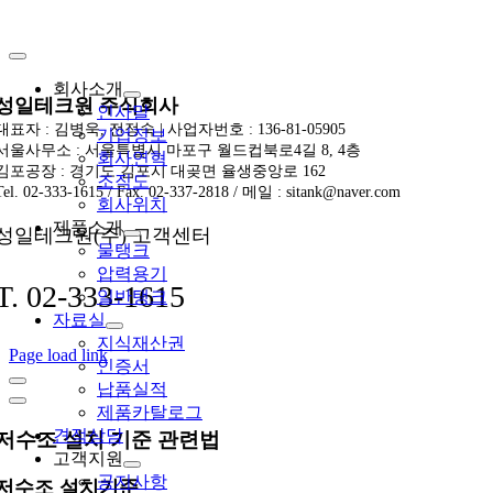
Skip
to
Toggle
content
Navigation
회사소개
성일테크원 주식회사
인사말
대표자 : 김병욱, 전정숙 | 사업자번호 : 136-81-05905
기업정보
서울사무소 : 서울특별시 마포구 월드컵북로4길 8, 4층
회사연혁
김포공장 : 경기도 김포시 대곶면 율생중앙로 162
조직도
Tel. 02-333-1615 / Fax. 02-337-2818 / 메일 : sitank@naver.com
회사위치
제품소개
성일테크원(주) 고객센터
물탱크
압력용기
T. 02-333-1615
일반탱크
자료실
지식재산권
Page load link
인증서
납품실적
제품카탈로그
견적상담
저수조 설치 기준 관련법
고객지원
공지사항
저수조 설치기준