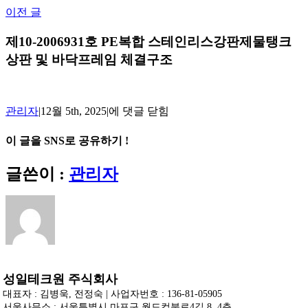
Skip
이전 글
to
content
제10-2006931호 PE복합 스테인리스강판제물탱크
상판 및 바닥프레임 체결구조
제
관리자
|
12월 5th, 2025
|
에 댓글 닫힘
10-
2006931
이 글을 SNS로 공유하기 !
호
PE
Facebook
X
Reddit
LinkedIn
Tumblr
Pinterest
Vk
이
글쓴이 :
관리자
복
메
합
일
스
테
인
리
스
강
성일테크원 주식회사
판
대표자 : 김병욱, 전정숙 | 사업자번호 : 136-81-05905
제
서울사무소 : 서울특별시 마포구 월드컵북로4길 8, 4층