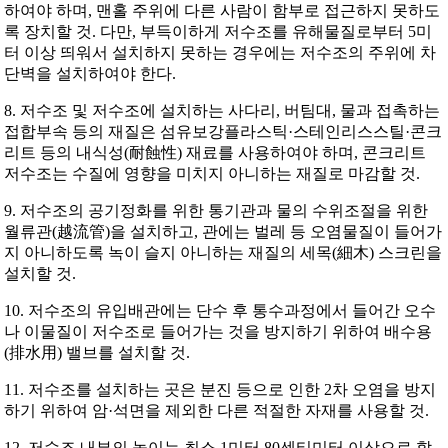
하여야 하며, 맨홀 주위에 다른 사람이 함부로 접근하지 못하도
록 장치할 것. 다만, 부득이하게 저수조를 유해물질로부터 5미
터 이상 띄워서 설치하지 못하는 경우에는 저수조의 주위에 차
단벽을 설치하여야 한다.
8. 저수조 및 저수조에 설치하는 사다리, 버팀대, 물과 접촉하는
접합부속 등의 재질은 섬유보강플라스틱·스테인리스스틸·콘크
리트 등의 내식성(耐蝕性) 재료를 사용하여야 하며, 콘크리트
저수조는 수질에 영향을 미치지 아니하는 재질로 마감할 것.
9. 저수조의 공기정화를 위한 통기관과 물의 수위조절을 위한
월류관(越流管)을 설치하고, 관에는 벌레 등 오염물질이 들어가
지 아니하도록 녹이 슬지 아니하는 재질의 세목(細木) 스크린을
설치할 것.
10. 저수조의 유입배관에는 단수 후 통수과정에서 들어간 오수
나 이물질이 저수조로 들어가는 것을 방지하기 위하여 배수용
(排水用) 밸브를 설치할 것.
11. 저수조를 설치하는 곳은 분진 등으로 인한 2차 오염을 방지
하기 위하여 암·석면을 제외한 다른 적절한 자재를 사용할 것.
12. 저수조 내부의 높이는 최소 1미터 80센티미터 이상으로 할