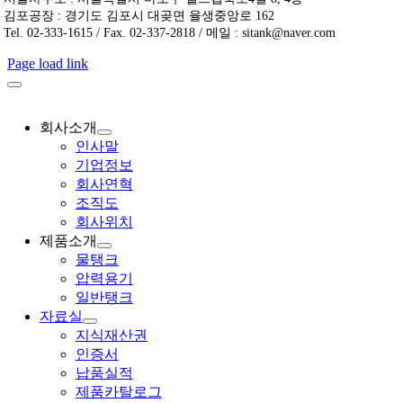
김포공장 : 경기도 김포시 대곶면 율생중앙로 162
물
Tel. 02-333-1615 / Fax. 02-337-2818 / 메일 : sitank@naver.com
탱
크
Page load link
상
판
및
회사소개
바
인사말
닥
기업정보
프
회사연혁
레
조직도
임
회사위치
체
제품소개
결
물탱크
구
압력용기
조
일반탱크
자료실
지식재산권
인증서
납품실적
제품카탈로그