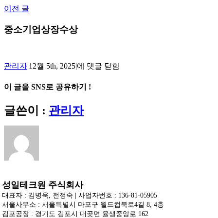
Skip
이전 글
to
content
중소기업상장수상
중
관리자
|
12월 5th, 2025
|
에 댓글 닫힘
소
기
이 글을 SNS로 공유하기 !
업
Facebook
X
Reddit
LinkedIn
Tumblr
Pinterest
Vk
상
이
글쓴이 :
관리자
장
메
수
일
상
성일테크원 주식회사
대표자 : 김병욱, 전정숙 | 사업자번호 : 136-81-05905
서울사무소 : 서울특별시 마포구 월드컵북로4길 8, 4층
김포공장 : 경기도 김포시 대곶면 율생중앙로 162