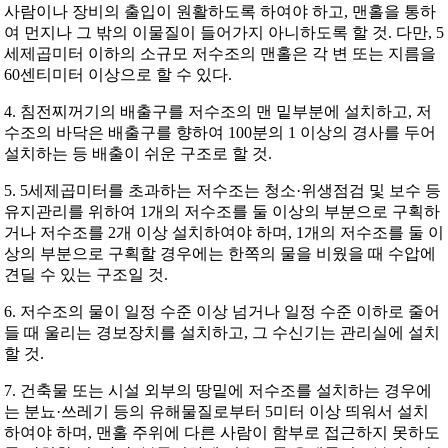
사람이나 장비의 출입이 원활하도록 하여야 하고, 맨홀을 통하
여 먼지나 그 밖의 이물질이 들어가지 아니하도록 할 것. 다만, 5
세제곱미터 이하의 소규모 저수조의 맨홀은 각 변 또는 지름을
60센티미터 이상으로 할 수 있다.
4. 침전찌꺼기의 배출구를 저수조의 맨 밑부분에 설치하고, 저
수조의 바닥은 배출구를 향하여 100분의 1 이상의 경사를 두어
설치하는 등 배출이 쉬운 구조로 할 것.
5. 5세제곱미터를 초과하는 저수조는 청소·위생점검 및 보수 등
유지관리를 위하여 1개의 저수조를 둘 이상의 부분으로 구획하
거나 저수조를 2개 이상 설치하여야 하며, 1개의 저수조를 둘 이
상의 부분으로 구획할 경우에는 한쪽의 물을 비웠을 때 수압에
견딜 수 있는 구조일 것.
6. 저수조의 물이 일정 수준 이상 넘거나 일정 수준 이하로 줄어
들 때 울리는 경보장치를 설치하고, 그 수신기는 관리실에 설치
할 것.
7. 건축물 또는 시설 외부의 땅밑에 저수조를 설치하는 경우에
는 분뇨·쓰레기 등의 유해물질로부터 5미터 이상 띄워서 설치
하여야 하며, 맨홀 주위에 다른 사람이 함부로 접근하지 못하도